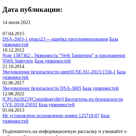
Дата публикации:
14 июля 2023
07.04.2015
DSA-2603-1 emacs23 -- ошибка программирования
База
уязвимостей
10.12.2012
Note 1587362 - Уязвимость "Verb Tampering" в приложении
NWA Stateview
База уязвимостей
21.10.2014
Уведомление безопасности openSUSE-SU-2013:1556-1
База
уязвимостей
02.06.2017
Уведомление безопасности DSA-3005
База уязвимостей
12.08.2022
[CPUJul2022][Compiling(zlib)] Бюллетень по безопасности
CVE-2018-25032
База уязвимостей
01.04.2013
Не установлено исправление номер 125719-07
База
уязвимостей
Подпишитесь
на информационную рассылку и узнавайте о