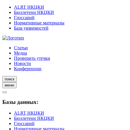
ALRT НКЦКИ
Бюллетени НКЦКИ
Глоссарий
Нормативные материалы
База уязвимостей
Статьи
Медиа
Проверить утечки
Новости
Конференции
поиск
меню
Базы данных:
ALRT НКЦКИ
Бюллетени НКЦКИ
Глоссарий
Нормативные материалы