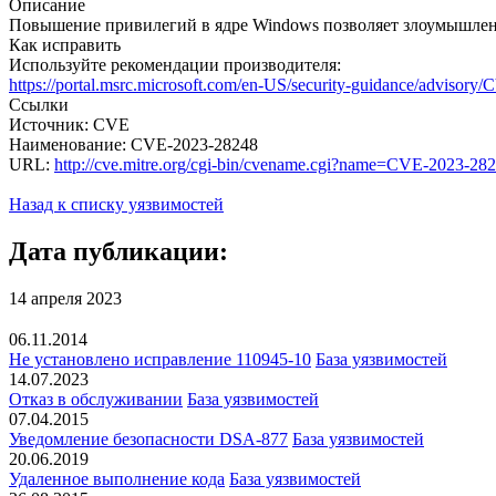
Описание
Повышение привилегий в ядре Windows позволяет злоумышленн
Как исправить
Используйте рекомендации производителя:
https://portal.msrc.microsoft.com/en-US/security-guidance/advisor
Ссылки
Источник: CVE
Наименование: CVE-2023-28248
URL:
http://cve.mitre.org/cgi-bin/cvename.cgi?name=CVE-2023-28
Назад к списку уязвимостей
Дата публикации:
14 апреля 2023
06.11.2014
Не установлено исправление 110945-10
База уязвимостей
14.07.2023
Отказ в обслуживании
База уязвимостей
07.04.2015
Уведомление безопасности DSA-877
База уязвимостей
20.06.2019
Удаленное выполнение кода
База уязвимостей