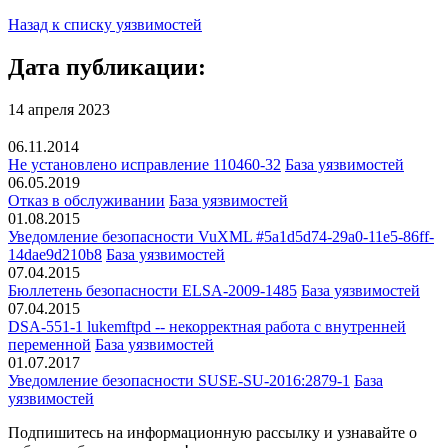
Назад к списку уязвимостей
Дата публикации:
14 апреля 2023
06.11.2014
Не установлено исправление 110460-32
База уязвимостей
06.05.2019
Отказ в обслуживании
База уязвимостей
01.08.2015
Уведомление безопасности VuXML #5a1d5d74-29a0-11e5-86ff-
14dae9d210b8
База уязвимостей
07.04.2015
Бюллетень безопасности ELSA-2009-1485
База уязвимостей
07.04.2015
DSA-551-1 lukemftpd -- некорректная работа с внутренней
переменной
База уязвимостей
01.07.2017
Уведомление безопасности SUSE-SU-2016:2879-1
База
уязвимостей
Подпишитесь
на информационную рассылку и узнавайте о