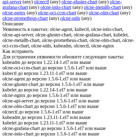
api-server
(any)
olcnectl
(any)
olcne-gluster-chart
(any)
olcne-
grafana-chart
(any)
olcne-istio-chart
(any)
olcne-metallb-chart
(any)
olcne-nginx
(any)
olcne-oci-ccm-chart
(any)
olcne-olm-chart
(any)
olcne-prometheus-chart
(any)
olcne-utils
(any)
Описание
Уязвимость в пакетах: olcne-agent, kubectl, olcne-istio-chart,
olcne-api-server, olcne-gluster-chart, olcne-grafana-chart, kubelet,
olcne-metallb-chart, olcne-prometheus-chart, olcne-olm-chart, olcne-
oci-ccm-chart, olcne-utils, kubeadm, olcnectl, olcne-nginx
Как исправить
Для устранения уязвимости обновите следующие пакеты:
kubeadm до версии 1.22.14-1.el7 или выше
olcne-oci-ccm-chart до версии 1.5.6-1.el7 или выше
kubectl до версии 1.23.11-1.el7 или выше
olcne-agent до версии 1.5.6-1.el7 или выше
olcne-gluster-chart до версии 1.5.6-1.el7 или выше
kubelet до версии 1.22.14-1.el7 или выше
olcne-nginx до версии 1.5.6-1.el7 или выше
olcne-api-server до версии 1.5.6-1.el7 или выше
olcne-olm-chart до версии 1.5.6-1.el7 или выше
olcnectl до версии 1.5.6-1.el7 или выше
kubeadm до версии 1.23.11-1.el7 или выше
kubelet до версии 1.23.11-1.el7 или выше
olcne-grafana-chart до версии 1.5.6-1.el7 или выше
olcne-istio-chart до версии 1.5.6-1.el7 или выше