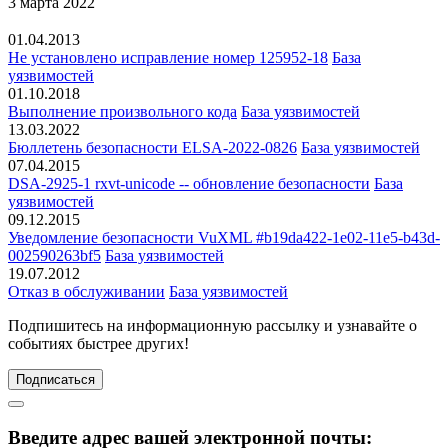
3 марта 2022
01.04.2013
Не установлено исправление номер 125952-18
База
уязвимостей
01.10.2018
Выполнение произвольного кода
База уязвимостей
13.03.2022
Бюллетень безопасности ELSA-2022-0826
База уязвимостей
07.04.2015
DSA-2925-1 rxvt-unicode -- обновление безопасности
База
уязвимостей
09.12.2015
Уведомление безопасности VuXML #b19da422-1e02-11e5-b43d-
002590263bf5
База уязвимостей
19.07.2012
Отказ в обслуживании
База уязвимостей
Подпишитесь
на информационную рассылку и узнавайте о
событиях быстрее других!
Подписаться
Введите адрес вашей электронной почты: