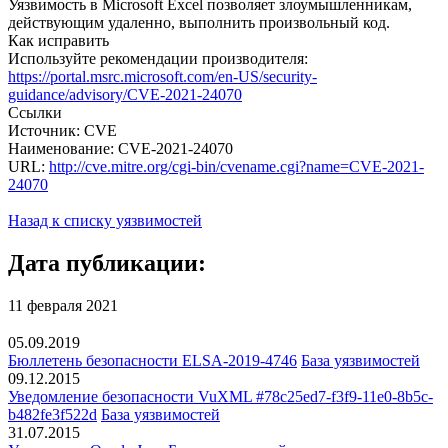
Уязвимость в Microsoft Excel позволяет злоумышленникам,
действующим удаленно, выполнить произвольный код.
Как исправить
Используйте рекомендации производителя:
https://portal.msrc.microsoft.com/en-US/security-
guidance/advisory/CVE-2021-24070
Ссылки
Источник: CVE
Наименование: CVE-2021-24070
URL:
http://cve.mitre.org/cgi-bin/cvename.cgi?name=CVE-2021-
24070
Назад к списку уязвимостей
Дата публикации:
11 февраля 2021
05.09.2019
Бюллетень безопасности ELSA-2019-4746
База уязвимостей
09.12.2015
Уведомление безопасности VuXML #78c25ed7-f3f9-11e0-8b5c-
b482fe3f522d
База уязвимостей
31.07.2015