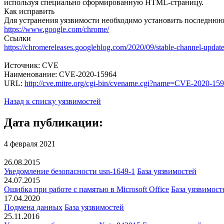
используя специально сформированную HTML-страницу.
Как исправить
Для устранения уязвимости необходимо установить последню
https://www.google.com/chrome/
Ссылки
https://chromereleases.googleblog.com/2020/09/stable-channel-updat
Источник: CVE
Наименование: CVE-2020-15964
URL:
http://cve.mitre.org/cgi-bin/cvename.cgi?name=CVE-2020-15
Назад к списку уязвимостей
Дата публикации:
4 февраля 2021
26.08.2015
Уведомление безопасности usn-1649-1
База уязвимостей
24.07.2015
Ошибка при работе с памятью в Microsoft Office
База уязвимост
17.04.2020
Подмена данных
База уязвимостей
25.11.2016