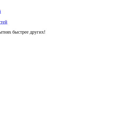
й
стей
ытиях быстрее других!