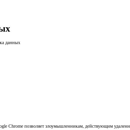
ных
рка данных
gle Chrome позволяет злоумышленникам, действующим удаленно,