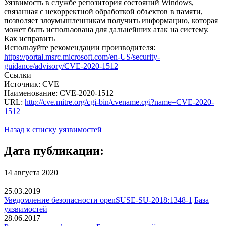
Уязвимость в службе репозитория состояний Windows,
связанная с некорректной обработкой объектов в памяти,
позволяет злоумышленникам получить информацию, которая
может быть использована для дальнейших атак на систему.
Как исправить
Используйте рекомендации производителя:
https://portal.msrc.microsoft.com/en-US/security-
guidance/advisory/CVE-2020-1512
Ссылки
Источник: CVE
Наименование: CVE-2020-1512
URL:
http://cve.mitre.org/cgi-bin/cvename.cgi?name=CVE-2020-
1512
Назад к списку уязвимостей
Дата публикации:
14 августа 2020
25.03.2019
Уведомление безопасности openSUSE-SU-2018:1348-1
База
уязвимостей
28.06.2017