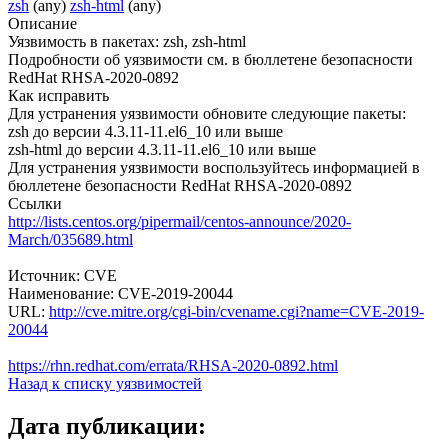
zsh
(any)
zsh-html
(any)
Описание
Уязвимость в пакетах: zsh, zsh-html
Подробности об уязвимости см. в бюллетене безопасности
RedHat RHSA-2020-0892
Как исправить
Для устранения уязвимости обновите следующие пакеты:
zsh до версии 4.3.11-11.el6_10 или выше
zsh-html до версии 4.3.11-11.el6_10 или выше
Для устранения уязвимости воспользуйтесь информацией в
бюллетене безопасности RedHat RHSA-2020-0892
Ссылки
http://lists.centos.org/pipermail/centos-announce/2020-
March/035689.html
Источник: CVE
Наименование: CVE-2019-20044
URL:
http://cve.mitre.org/cgi-bin/cvename.cgi?name=CVE-2019-
20044
https://rhn.redhat.com/errata/RHSA-2020-0892.html
Назад к списку уязвимостей
Дата публикации: