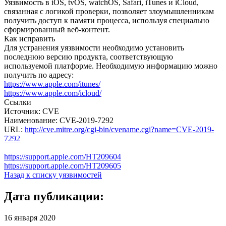
Уязвимость в iOS, tvOS, watchOS, Safari, iTunes и iCloud,
связанная с логикой проверки, позволяет злоумышленникам
получить доступ к памяти процесса, используя специально
сформированный веб-контент.
Как исправить
Для устранения уязвимости необходимо установить
последнюю версию продукта, соответствующую
используемой платформе. Необходимую информацию можно
получить по адресу:
https://www.apple.com/itunes/
https://www.apple.com/icloud/
Ссылки
Источник: CVE
Наименование: CVE-2019-7292
URL:
http://cve.mitre.org/cgi-bin/cvename.cgi?name=CVE-2019-
7292
https://support.apple.com/HT209604
https://support.apple.com/HT209605
Назад к списку уязвимостей
Дата публикации:
16 января 2020