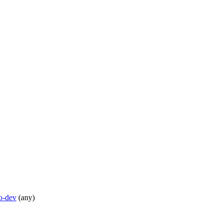
o-dev
(any)