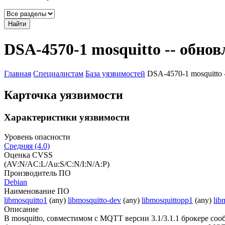
Найти
DSA-4570-1 mosquitto -- обнов
Главная
Специалистам
База уязвимостей
DSA-4570-1 mosquitto 
Карточка уязвимости
Характеристики уязвимости
Уровень опасности
Средняя (4.0)
Оценка CVSS
(AV:N/AC:L/Au:S/C:N/I:N/A:P)
Производитель ПО
Debian
Наименование ПО
libmosquitto1
(any)
libmosquitto-dev
(any)
libmosquittopp1
(any)
lib
Описание
В mosquitto, совместимом с MQTT версии 3.1/3.1.1 брокере со