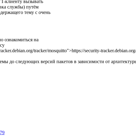
TT-клиенту вызывать
овка службы) путём
держащего тему с очень
о ознакомиться на
су
tracker.debian.org/tracker/mosquitto">https://security-tracker.debian.org
мы до следующих версий пакетов в зависимости от архитектур
779