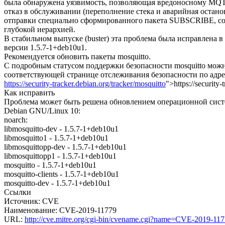
была обнаружена уязвимость, позволяющая вредоносному MQ
отказ в обслуживании (переполнение стека и аварийная остан
отправки специально сформированного пакета SUBSCRIBE, со
глубокой иерархией.
В стабильном выпуске (buster) эта проблема была исправлена в
версии 1.5.7-1+deb10u1.
Рекомендуется обновить пакеты mosquitto.
С подробным статусом поддержки безопасности mosquitto можн
соответствующей странице отслеживания безопасности по адре
https://security-tracker.debian.org/tracker/mosquitto
">https://security-
Как исправить
Проблема может быть решена обновлением операционной систе
Debian GNU/Linux 10:
noarch:
libmosquitto-dev - 1.5.7-1+deb10u1
libmosquitto1 - 1.5.7-1+deb10u1
libmosquittopp-dev - 1.5.7-1+deb10u1
libmosquittopp1 - 1.5.7-1+deb10u1
mosquitto - 1.5.7-1+deb10u1
mosquitto-clients - 1.5.7-1+deb10u1
mosquitto-dev - 1.5.7-1+deb10u1
Ссылки
Источник: CVE
Наименование: CVE-2019-11779
URL:
http://cve.mitre.org/cgi-bin/cvename.cgi?name=CVE-2019-11