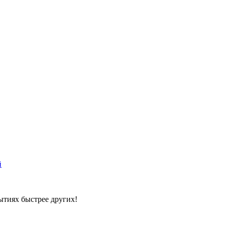
й
ытиях быстрее других!