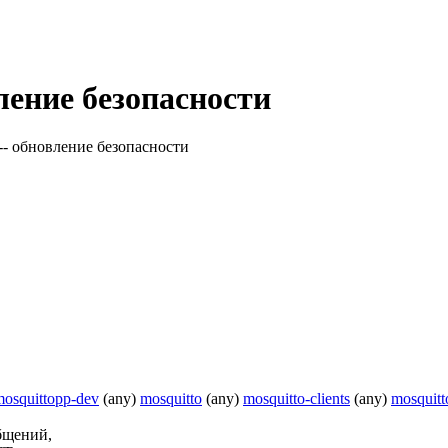
ление безопасности
-- обновление безопасности
mosquittopp-dev
(any)
mosquitto
(any)
mosquitto-clients
(any)
mosquitt
общений,