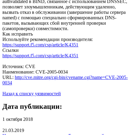
authvalidated в BIND, связанное с использованием DNSSEC,
позволяет злоумышленникам, действующим удаленно,
вызвать отказ в обслуживании (завершение работы сервера
named) с помощью специально сформированных DNS-
пакетов, вызывающих сбой внутренней проверки
(самопроверки) совместимости.
Как исправить
Используйте рекомендации производителя:
https://support.f5.com/csp/article/K4351
Ссылки
https://support.f5.com/csp/article/K4351
Источник: CVE
Наименование: CVE-2005-0034
URL:
http://cve.mitre.org/cgi-bin/cvename.cgi?name=CVE-2005-
0034
Назад к списку уязвимостей
Дата публикации:
1 октября 2018
21.03.2019