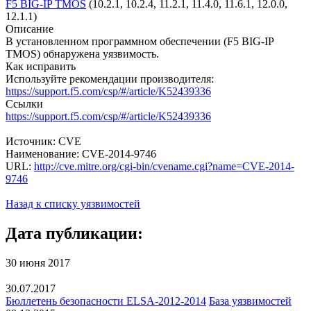
F5 BIG-IP TMOS
(10.2.1, 10.2.4, 11.2.1, 11.4.0, 11.6.1, 12.0.0,
12.1.1)
Описание
В установленном программном обеспечении (F5 BIG-IP
TMOS) обнаружена уязвимость.
Как исправить
Используйте рекомендации производителя:
https://support.f5.com/csp/#/article/K52439336
Ссылки
https://support.f5.com/csp/#/article/K52439336
Источник: CVE
Наименование: CVE-2014-9746
URL:
http://cve.mitre.org/cgi-bin/cvename.cgi?name=CVE-2014-
9746
Назад к списку уязвимостей
Дата публикации:
30 июня 2017
30.07.2017
Бюллетень безопасности ELSA-2012-2014
База уязвимостей