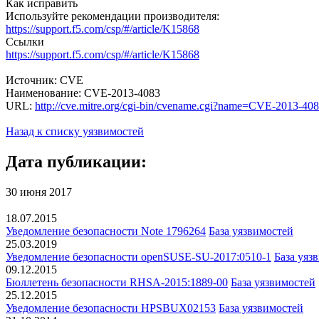
Как исправить
Используйте рекомендации производителя:
https://support.f5.com/csp/#/article/K15868
Ссылки
https://support.f5.com/csp/#/article/K15868
Источник: CVE
Наименование: CVE-2013-4083
URL:
http://cve.mitre.org/cgi-bin/cvename.cgi?name=CVE-2013-40
Назад к списку уязвимостей
Дата публикации:
30 июня 2017
18.07.2015
Уведомление безопасности Note 1796264
База уязвимостей
25.03.2019
Уведомление безопасности openSUSE-SU-2017:0510-1
База уяз
09.12.2015
Бюллетень безопасности RHSA-2015:1889-00
База уязвимостей
25.12.2015
Уведомление безопасности HPSBUX02153
База уязвимостей