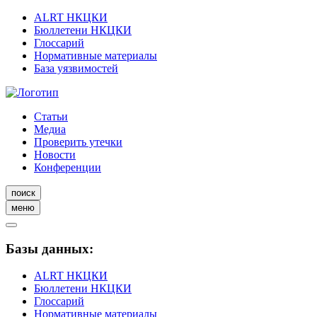
ALRT НКЦКИ
Бюллетени НКЦКИ
Глоссарий
Нормативные материалы
База уязвимостей
Статьи
Медиа
Проверить утечки
Новости
Конференции
поиск
меню
Базы данных:
ALRT НКЦКИ
Бюллетени НКЦКИ
Глоссарий
Нормативные материалы