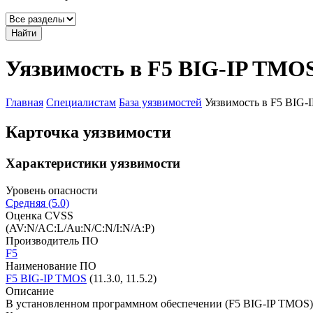
Найти
Уязвимость в F5 BIG-IP TMO
Главная
Специалистам
База уязвимостей
Уязвимость в F5 BIG
Карточка уязвимости
Характеристики уязвимости
Уровень опасности
Средняя (5.0)
Оценка CVSS
(AV:N/AC:L/Au:N/C:N/I:N/A:P)
Производитель ПО
F5
Наименование ПО
F5 BIG-IP TMOS
(11.3.0, 11.5.2)
Описание
В установленном программном обеспечении (F5 BIG-IP TMOS)