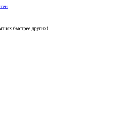
стей
й
ытиях быстрее других!