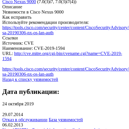
Cisco Nexus 9000
(7.0(3)i7, 7.0(3)i7(4))
Описание
Уязвимости в Cisco Nexus 9000
Как исправить
Используйте рекомендации производителя:
https://tools.cisco.com/security/center/content/CiscoSecurityAdvisory/
sa-20190306-nx-os-lan-auth
Ссылки
Источник: CVE
Наименование: CVE-2019-1594
URL:
http://cve.mitre.org/cgi-bin/cvename.cgi?name=CVE-2019-
1594
https://tools.cisco.com/security/center/content/CiscoSecurityAdvisory/
sa-20190306-nx-os-lan-auth
Назад к списку уязвимостей
Дата публикации:
24 октября 2019
29.07.2014
Отказ в обслуживании
База уязвимостей
06.02.2013