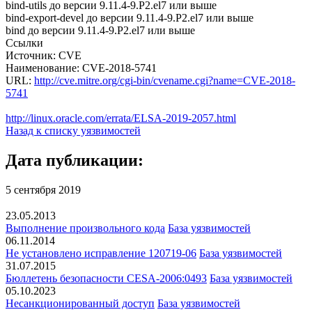
bind-utils до версии 9.11.4-9.P2.el7 или выше
bind-export-devel до версии 9.11.4-9.P2.el7 или выше
bind до версии 9.11.4-9.P2.el7 или выше
Ссылки
Источник: CVE
Наименование: CVE-2018-5741
URL:
http://cve.mitre.org/cgi-bin/cvename.cgi?name=CVE-2018-
5741
http://linux.oracle.com/errata/ELSA-2019-2057.html
Назад к списку уязвимостей
Дата публикации:
5 сентября 2019
23.05.2013
Выполнение произвольного кода
База уязвимостей
06.11.2014
Не установлено исправление 120719-06
База уязвимостей
31.07.2015
Бюллетень безопасности CESA-2006:0493
База уязвимостей
05.10.2023
Несанкционированный доступ
База уязвимостей