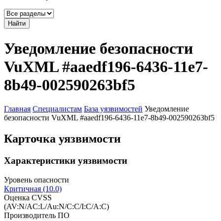
Найти
Уведомление безопасности
VuXML #aaedf196-6436-11e7-
8b49-002590263bf5
Главная
Специалистам
База уязвимостей
Уведомление
безопасности VuXML #aaedf196-6436-11e7-8b49-002590263bf5
Карточка уязвимости
Характеристики уязвимости
Уровень опасности
Критичная (10.0)
Оценка CVSS
(AV:N/AC:L/Au:N/C:C/I:C/A:C)
Производитель ПО