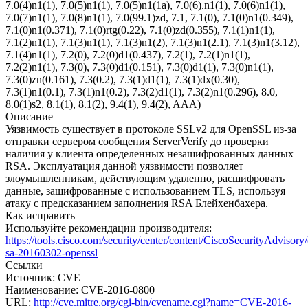
7.0(4)n1(1), 7.0(5)n1(1), 7.0(5)n1(1a), 7.0(6).n1(1), 7.0(6)n1(1),
7.0(7)n1(1), 7.0(8)n1(1), 7.0(99.1)zd, 7.1, 7.1(0), 7.1(0)n1(0.349),
7.1(0)n1(0.371), 7.1(0)rtg(0.22), 7.1(0)zd(0.355), 7.1(1)n1(1),
7.1(2)n1(1), 7.1(3)n1(1), 7.1(3)n1(2), 7.1(3)n1(2.1), 7.1(3)n1(3.12),
7.1(4)n1(1), 7.2(0), 7.2(0)d1(0.437), 7.2(1), 7.2(1)n1(1),
7.2(2)n1(1), 7.3(0), 7.3(0)d1(0.151), 7.3(0)d1(1), 7.3(0)n1(1),
7.3(0)zn(0.161), 7.3(0.2), 7.3(1)d1(1), 7.3(1)dx(0.30),
7.3(1)n1(0.1), 7.3(1)n1(0.2), 7.3(2)d1(1), 7.3(2)n1(0.296), 8.0,
8.0(1)s2, 8.1(1), 8.1(2), 9.4(1), 9.4(2), AAA)
Описание
Уязвимость существует в протоколе SSLv2 для OpenSSL из-за
отправки сервером сообщения ServerVerify до проверки
наличия у клиента определенных незашифрованных данных
RSA. Эксплуатация данной уязвимости позволяет
злоумышленникам, действующим удаленно, расшифровать
данные, зашифрованные с использованием TLS, используя
атаку с предсказанием заполнения RSA Блейхенбахера.
Как исправить
Используйте рекомендации производителя:
https://tools.cisco.com/security/center/content/CiscoSecurityAdvisory/
sa-20160302-openssl
Ссылки
Источник: CVE
Наименование: CVE-2016-0800
URL:
http://cve.mitre.org/cgi-bin/cvename.cgi?name=CVE-2016-