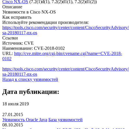
Cisco NX-OS
(7.2(1)d(1), 7.2(2)d1(1), 7.2(2)d1(2))
Описание
Уязвимости в Cisco NX-OS
Как исправить
Используйте рекомендации производителя:
https://tools.cisco.com/security/center/content/CiscoSecurityAdvisory/
sa-20180117-nx-os
Ссылки
Источник: CVE
Наименование: CVE-2018-0102
URL:
http://cve.mitre.org/cgi-bin/cvename.cgi?name=CVE-2018-
0102
https://tools.cisco.com/security/center/content/CiscoSecurityAdvisory/
sa-20180117-nx-os
Назад к списку уязвимостей
Дата публикации:
18 июля 2019
27.01.2015
Уязвимость Oracle Java
База уязвимостей
08.10.2015