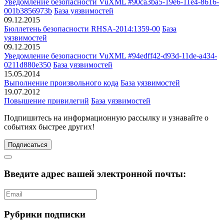
Уведомление безопасности VuXML #90ca3ba5-19e6-11e4-8616-
001b3856973b
База уязвимостей
09.12.2015
Бюллетень безопасности RHSA-2014:1359-00
База
уязвимостей
09.12.2015
Уведомление безопасности VuXML #94edff42-d93d-11de-a434-
0211d880e350
База уязвимостей
15.05.2014
Выполнение произвольного кода
База уязвимостей
19.07.2012
Повышение привилегий
База уязвимостей
Подпишитесь
на информационную рассылку и узнавайте о
событиях быстрее других!
Подписаться
Введите адрес вашей электронной почты:
Рубрики подписки