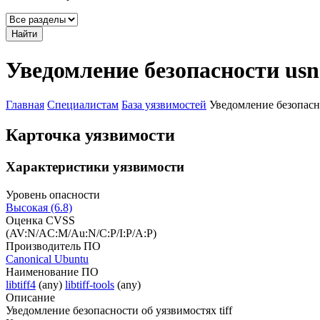
Найти
Уведомление безопасности usn
Главная
Специалистам
База уязвимостей
Уведомление безопасн
Карточка уязвимости
Характеристики уязвимости
Уровень опасности
Высокая (6.8)
Оценка CVSS
(AV:N/AC:M/Au:N/C:P/I:P/A:P)
Производитель ПО
Canonical Ubuntu
Наименование ПО
libtiff4
(any)
libtiff-tools
(any)
Описание
Уведомление безопасности об уязвимостях tiff