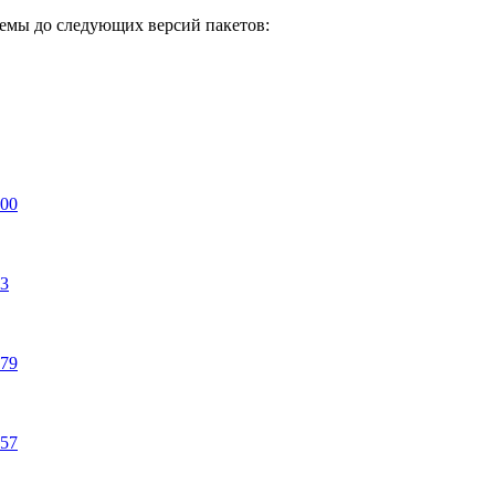
емы до следующих версий пакетов:
900
63
779
557