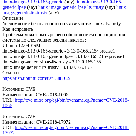
linux-image-3.13.0-165-generic
(any)
linux-image-3.13.0-165-
generic-lpae
(any)
linux-image-generic-lpae-lts-trusty
(any)
linux-
image-generic-lts-trusty
(any)
Описание
Уведомление безопасности об уязвимостях linux-lts-trusty
Как исправить
Проблема может быть решена обновлением операционной
системы до следующих версий пакетов:
Ubuntu 12.04 ESM
linux-image-3.13.0-165-generic - 3.13.0-165.215~precise1
linux-image-3.13.0-165-generic-lpae - 3.13.0-165.215~precise1
linux-image-generic-lpae-lts-trusty - 3.13.0.165.155
linux-image-generic-lts-trusty - 3.13.0.165.155
Ссылки
https://usn.ubuntu.com/usn-3880-2/
Источник: CVE
Наименование: CVE-2018-1066
URL:
http://cve.mitre.org/cgi-bin/cvename.cgi?name=CVE-2018-
1066
Источник: CVE
Наименование: CVE-2018-17972
URL:
http://cve.mitre.org/cgi-bin/cvename.cgi?name=CVE-2018-
17972