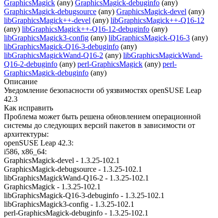
GraphicsMagick
(any)
GraphicsMagick-debuginfo
(any)
GraphicsMagick-debugsource
(any)
GraphicsMagick-devel
(any)
libGraphicsMagick++-devel
(any)
libGraphicsMagick++-Q16-12
(any)
libGraphicsMagick++-Q16-12-debuginfo
(any)
libGraphicsMagick3-config
(any)
libGraphicsMagick-Q16-3
(any)
libGraphicsMagick-Q16-3-debuginfo
(any)
libGraphicsMagickWand-Q16-2
(any)
libGraphicsMagickWand-
Q16-2-debuginfo
(any)
perl-GraphicsMagick
(any)
perl-
GraphicsMagick-debuginfo
(any)
Описание
Уведомление безопасности об уязвимостях openSUSE Leap
42.3
Как исправить
Проблема может быть решена обновлением операционной
системы до следующих версий пакетов в зависимости от
архитектуры:
openSUSE Leap 42.3:
i586, x86_64:
GraphicsMagick-devel - 1.3.25-102.1
GraphicsMagick-debugsource - 1.3.25-102.1
libGraphicsMagickWand-Q16-2 - 1.3.25-102.1
GraphicsMagick - 1.3.25-102.1
libGraphicsMagick-Q16-3-debuginfo - 1.3.25-102.1
libGraphicsMagick3-config - 1.3.25-102.1
perl-GraphicsMagick-debuginfo - 1.3.25-102.1