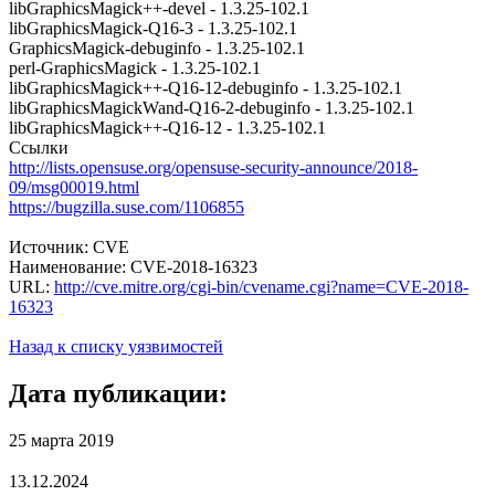
libGraphicsMagick++-devel - 1.3.25-102.1
libGraphicsMagick-Q16-3 - 1.3.25-102.1
GraphicsMagick-debuginfo - 1.3.25-102.1
perl-GraphicsMagick - 1.3.25-102.1
libGraphicsMagick++-Q16-12-debuginfo - 1.3.25-102.1
libGraphicsMagickWand-Q16-2-debuginfo - 1.3.25-102.1
libGraphicsMagick++-Q16-12 - 1.3.25-102.1
Ссылки
http://lists.opensuse.org/opensuse-security-announce/2018-
09/msg00019.html
https://bugzilla.suse.com/1106855
Источник: CVE
Наименование: CVE-2018-16323
URL:
http://cve.mitre.org/cgi-bin/cvename.cgi?name=CVE-2018-
16323
Назад к списку уязвимостей
Дата публикации:
25 марта 2019
13.12.2024