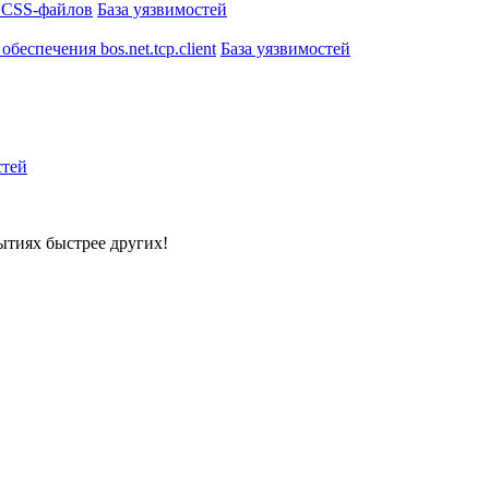
е CSS-файлов
База уязвимостей
еспечения bos.net.tcp.client
База уязвимостей
стей
ытиях быстрее других!