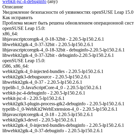
webkit-jsc-4-debuginfo
(any)
Описание
Уведомление безопасности об уязвимостях openSUSE Leap 15.0
Как исправить
Проблема может быть решена обновлением операционной систе
openSUSE Leap 15.0:
x86_64:
libjavascriptcoregtk-4_0-18-32bit - 2.20.5-lp150.2.6.1
libwebkit2gtk-4_0-37-32bit - 2.20.5-lp150.2.6.1
libjavascriptcoregtk-4_0-18-32bit - debuginfo-2.20.5-lp150.2.6.1
libwebkit2gtk-4_0-37-32bit - debuginfo-2.20.5-lp150.2.6.1
openSUSE Leap 15.0:
i586, x86_64:
webkit2gtk-4_0-injected-bundles - 2.20.5-lp150.2.6.1
webkit2gtk3-debugsource - 2.20.5-lp150.2.6.1
libwebkit2gtk-4_0-37 - 2.20.5-lp150.2.6.1
typelib-1_0-JavaScriptCore-4_0 - 2.20.5-lp150.2.6.1
webkit-jsc-4-debuginfo - 2.20.5-lp150.2.6.1
webkit-jsc-4 - 2.20.5-lp150.2.6.1
webkit2gtk3-plugin-process-gtk2-debuginfo - 2.20.5-lp150.2.6.1
typelib-1_0-WebKit2WebExtension-4_0 - 2.20.5-lp150.2.6.1
libjavascriptcoregtk-4_0-18 - 2.20.5-lp150.2.6.1
webkit2gtk3-devel - 2.20.5-lp150.2.6.1
webkit2gtk-4_0-injected-bundles-debuginfo - 2.20.5-lp150.2.6.1
libwebkit2gtk-4_0-37-debuginfo - 2.20.5-lp150.2.6.1