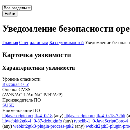
Найти
Уведомление безопасности op
Главная
Специалистам
База уязвимостей
Уведомление безопас
Карточка уязвимости
Характеристики уязвимости
Уровень опасности
Высокая (7.5)
Оценка CVSS
(AV:N/AC:L/Au:N/C:P/I:P/A:P)
Производитель ПО
SUSE
Наименование ПО
libjavascriptcoregtk-4_0-18
(any)
libjavascriptcoregtk-4_0-18-32bit
(
libwebkit2gtk-4_0-37-debuginfo
(any)
typelib-1_0-JavaScriptCore-4
(any)
webkit2gtk3-plugin-process-gtk2
(any)
webkit2gtk3-plugin-pro