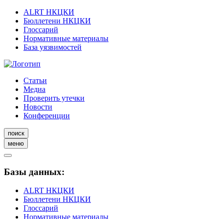
ALRT НКЦКИ
Бюллетени НКЦКИ
Глоссарий
Нормативные материалы
База уязвимостей
Статьи
Медиа
Проверить утечки
Новости
Конференции
поиск
меню
Базы данных:
ALRT НКЦКИ
Бюллетени НКЦКИ
Глоссарий
Нормативные материалы