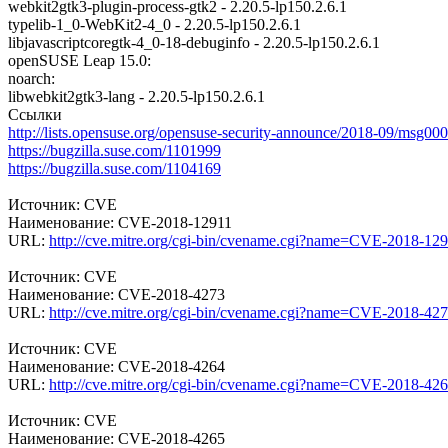
webkit2gtk3-plugin-process-gtk2 - 2.20.5-lp150.2.6.1
typelib-1_0-WebKit2-4_0 - 2.20.5-lp150.2.6.1
libjavascriptcoregtk-4_0-18-debuginfo - 2.20.5-lp150.2.6.1
openSUSE Leap 15.0:
noarch:
libwebkit2gtk3-lang - 2.20.5-lp150.2.6.1
Ссылки
http://lists.opensuse.org/opensuse-security-announce/2018-09/msg00
https://bugzilla.suse.com/1101999
https://bugzilla.suse.com/1104169
Источник: CVE
Наименование: CVE-2018-12911
URL:
http://cve.mitre.org/cgi-bin/cvename.cgi?name=CVE-2018-12
Источник: CVE
Наименование: CVE-2018-4273
URL:
http://cve.mitre.org/cgi-bin/cvename.cgi?name=CVE-2018-42
Источник: CVE
Наименование: CVE-2018-4264
URL:
http://cve.mitre.org/cgi-bin/cvename.cgi?name=CVE-2018-42
Источник: CVE
Наименование: CVE-2018-4265