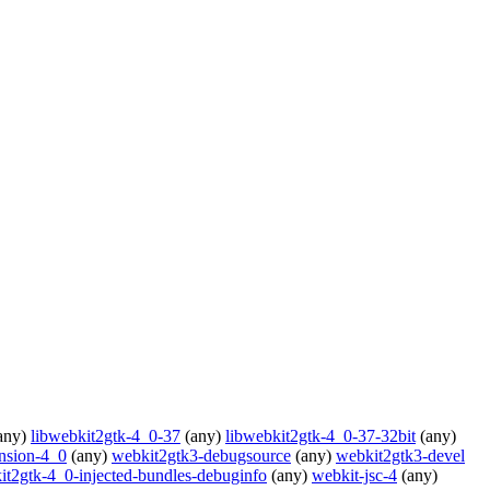
any)
libwebkit2gtk-4_0-37
(any)
libwebkit2gtk-4_0-37-32bit
(any)
nsion-4_0
(any)
webkit2gtk3-debugsource
(any)
webkit2gtk3-devel
it2gtk-4_0-injected-bundles-debuginfo
(any)
webkit-jsc-4
(any)