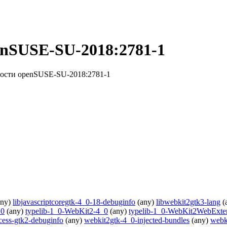
enSUSE-SU-2018:2781-1
ности openSUSE-SU-2018:2781-1
any)
libjavascriptcoregtk-4_0-18-debuginfo
(any)
libwebkit2gtk3-lang
(
_0
(any)
typelib-1_0-WebKit2-4_0
(any)
typelib-1_0-WebKit2WebExte
cess-gtk2-debuginfo
(any)
webkit2gtk-4_0-injected-bundles
(any)
webk