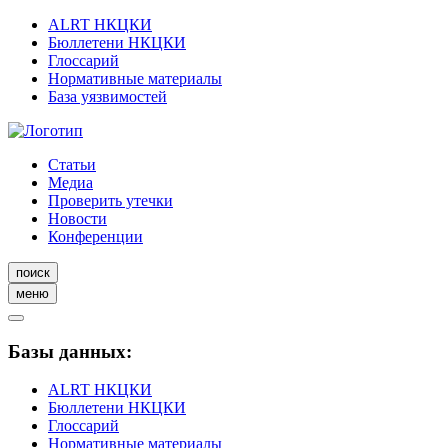
ALRT НКЦКИ
Бюллетени НКЦКИ
Глоссарий
Нормативные материалы
База уязвимостей
Статьи
Медиа
Проверить утечки
Новости
Конференции
поиск
меню
Базы данных:
ALRT НКЦКИ
Бюллетени НКЦКИ
Глоссарий
Нормативные материалы