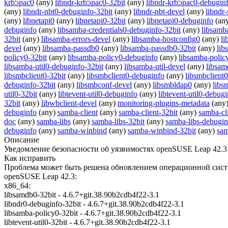
krb5pac0
(any)
libndr-krb5pac0-32bit
(any)
libndr-krb5pac0-debugin
(any)
libndr-nbt0-debuginfo-32bit
(any)
libndr-nbt-devel
(any)
libndr
(any)
libnetapi0
(any)
libnetapi0-32bit
(any)
libnetapi0-debuginfo
(an
debuginfo
(any)
libsamba-credentials0-debuginfo-32bit
(any)
libsamba
32bit
(any)
libsamba-errors-devel
(any)
libsamba-hostconfig0
(any)
li
devel
(any)
libsamba-passdb0
(any)
libsamba-passdb0-32bit
(any)
lib
policy0-32bit
(any)
libsamba-policy0-debuginfo
(any)
libsamba-polic
libsamba-util0-debuginfo-32bit
(any)
libsamba-util-devel
(any)
libsa
libsmbclient0-32bit
(any)
libsmbclient0-debuginfo
(any)
libsmbclient
debuginfo-32bit
(any)
libsmbconf-devel
(any)
libsmbldap0
(any)
libs
util0-32bit
(any)
libtevent-util0-debuginfo
(any)
libtevent-util0-debugi
32bit
(any)
libwbclient-devel
(any)
monitoring-plugins-metadata
(any
debuginfo
(any)
samba-client
(any)
samba-client-32bit
(any)
samba-cl
doc
(any)
samba-libs
(any)
samba-libs-32bit
(any)
samba-libs-debugin
debuginfo
(any)
samba-winbind
(any)
samba-winbind-32bit
(any)
sam
Описание
Уведомление безопасности об уязвимостях openSUSE Leap 42.3
Как исправить
Проблема может быть решена обновлением операционной систе
openSUSE Leap 42.3:
x86_64:
libsamdb0-32bit - 4.6.7+git.38.90b2cdb4f22-3.1
libndr0-debuginfo-32bit - 4.6.7+git.38.90b2cdb4f22-3.1
libsamba-policy0-32bit - 4.6.7+git.38.90b2cdb4f22-3.1
libtevent-util0-32bit - 4.6.7+git.38.90b2cdb4f22-3.1