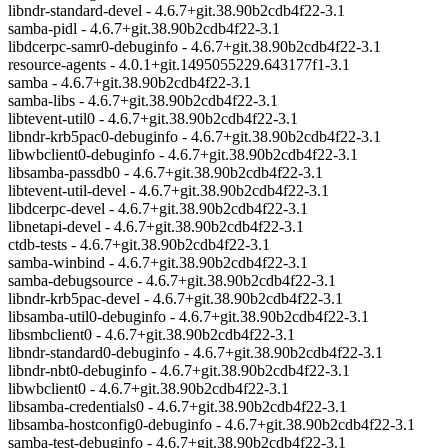
libndr-standard-devel - 4.6.7+git.38.90b2cdb4f22-3.1
samba-pidl - 4.6.7+git.38.90b2cdb4f22-3.1
libdcerpc-samr0-debuginfo - 4.6.7+git.38.90b2cdb4f22-3.1
resource-agents - 4.0.1+git.1495055229.643177f1-3.1
samba - 4.6.7+git.38.90b2cdb4f22-3.1
samba-libs - 4.6.7+git.38.90b2cdb4f22-3.1
libtevent-util0 - 4.6.7+git.38.90b2cdb4f22-3.1
libndr-krb5pac0-debuginfo - 4.6.7+git.38.90b2cdb4f22-3.1
libwbclient0-debuginfo - 4.6.7+git.38.90b2cdb4f22-3.1
libsamba-passdb0 - 4.6.7+git.38.90b2cdb4f22-3.1
libtevent-util-devel - 4.6.7+git.38.90b2cdb4f22-3.1
libdcerpc-devel - 4.6.7+git.38.90b2cdb4f22-3.1
libnetapi-devel - 4.6.7+git.38.90b2cdb4f22-3.1
ctdb-tests - 4.6.7+git.38.90b2cdb4f22-3.1
samba-winbind - 4.6.7+git.38.90b2cdb4f22-3.1
samba-debugsource - 4.6.7+git.38.90b2cdb4f22-3.1
libndr-krb5pac-devel - 4.6.7+git.38.90b2cdb4f22-3.1
libsamba-util0-debuginfo - 4.6.7+git.38.90b2cdb4f22-3.1
libsmbclient0 - 4.6.7+git.38.90b2cdb4f22-3.1
libndr-standard0-debuginfo - 4.6.7+git.38.90b2cdb4f22-3.1
libndr-nbt0-debuginfo - 4.6.7+git.38.90b2cdb4f22-3.1
libwbclient0 - 4.6.7+git.38.90b2cdb4f22-3.1
libsamba-credentials0 - 4.6.7+git.38.90b2cdb4f22-3.1
libsamba-hostconfig0-debuginfo - 4.6.7+git.38.90b2cdb4f22-3.1
samba-test-debuginfo - 4.6.7+git.38.90b2cdb4f22-3.1