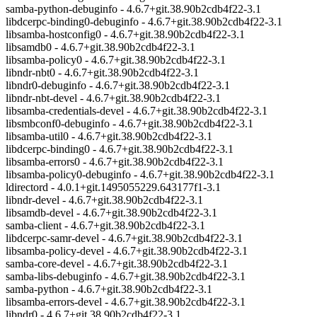
samba-python-debuginfo - 4.6.7+git.38.90b2cdb4f22-3.1
libdcerpc-binding0-debuginfo - 4.6.7+git.38.90b2cdb4f22-3.1
libsamba-hostconfig0 - 4.6.7+git.38.90b2cdb4f22-3.1
libsamdb0 - 4.6.7+git.38.90b2cdb4f22-3.1
libsamba-policy0 - 4.6.7+git.38.90b2cdb4f22-3.1
libndr-nbt0 - 4.6.7+git.38.90b2cdb4f22-3.1
libndr0-debuginfo - 4.6.7+git.38.90b2cdb4f22-3.1
libndr-nbt-devel - 4.6.7+git.38.90b2cdb4f22-3.1
libsamba-credentials-devel - 4.6.7+git.38.90b2cdb4f22-3.1
libsmbconf0-debuginfo - 4.6.7+git.38.90b2cdb4f22-3.1
libsamba-util0 - 4.6.7+git.38.90b2cdb4f22-3.1
libdcerpc-binding0 - 4.6.7+git.38.90b2cdb4f22-3.1
libsamba-errors0 - 4.6.7+git.38.90b2cdb4f22-3.1
libsamba-policy0-debuginfo - 4.6.7+git.38.90b2cdb4f22-3.1
ldirectord - 4.0.1+git.1495055229.643177f1-3.1
libndr-devel - 4.6.7+git.38.90b2cdb4f22-3.1
libsamdb-devel - 4.6.7+git.38.90b2cdb4f22-3.1
samba-client - 4.6.7+git.38.90b2cdb4f22-3.1
libdcerpc-samr-devel - 4.6.7+git.38.90b2cdb4f22-3.1
libsamba-policy-devel - 4.6.7+git.38.90b2cdb4f22-3.1
samba-core-devel - 4.6.7+git.38.90b2cdb4f22-3.1
samba-libs-debuginfo - 4.6.7+git.38.90b2cdb4f22-3.1
samba-python - 4.6.7+git.38.90b2cdb4f22-3.1
libsamba-errors-devel - 4.6.7+git.38.90b2cdb4f22-3.1
libndr0 - 4.6.7+git.38.90b2cdb4f22-3.1