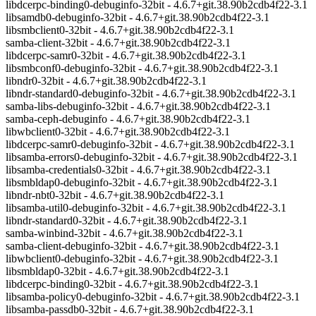
libdcerpc-binding0-debuginfo-32bit - 4.6.7+git.38.90b2cdb4f22-3.1
libsamdb0-debuginfo-32bit - 4.6.7+git.38.90b2cdb4f22-3.1
libsmbclient0-32bit - 4.6.7+git.38.90b2cdb4f22-3.1
samba-client-32bit - 4.6.7+git.38.90b2cdb4f22-3.1
libdcerpc-samr0-32bit - 4.6.7+git.38.90b2cdb4f22-3.1
libsmbconf0-debuginfo-32bit - 4.6.7+git.38.90b2cdb4f22-3.1
libndr0-32bit - 4.6.7+git.38.90b2cdb4f22-3.1
libndr-standard0-debuginfo-32bit - 4.6.7+git.38.90b2cdb4f22-3.1
samba-libs-debuginfo-32bit - 4.6.7+git.38.90b2cdb4f22-3.1
samba-ceph-debuginfo - 4.6.7+git.38.90b2cdb4f22-3.1
libwbclient0-32bit - 4.6.7+git.38.90b2cdb4f22-3.1
libdcerpc-samr0-debuginfo-32bit - 4.6.7+git.38.90b2cdb4f22-3.1
libsamba-errors0-debuginfo-32bit - 4.6.7+git.38.90b2cdb4f22-3.1
libsamba-credentials0-32bit - 4.6.7+git.38.90b2cdb4f22-3.1
libsmbldap0-debuginfo-32bit - 4.6.7+git.38.90b2cdb4f22-3.1
libndr-nbt0-32bit - 4.6.7+git.38.90b2cdb4f22-3.1
libsamba-util0-debuginfo-32bit - 4.6.7+git.38.90b2cdb4f22-3.1
libndr-standard0-32bit - 4.6.7+git.38.90b2cdb4f22-3.1
samba-winbind-32bit - 4.6.7+git.38.90b2cdb4f22-3.1
samba-client-debuginfo-32bit - 4.6.7+git.38.90b2cdb4f22-3.1
libwbclient0-debuginfo-32bit - 4.6.7+git.38.90b2cdb4f22-3.1
libsmbldap0-32bit - 4.6.7+git.38.90b2cdb4f22-3.1
libdcerpc-binding0-32bit - 4.6.7+git.38.90b2cdb4f22-3.1
libsamba-policy0-debuginfo-32bit - 4.6.7+git.38.90b2cdb4f22-3.1
libsamba-passdb0-32bit - 4.6.7+git.38.90b2cdb4f22-3.1