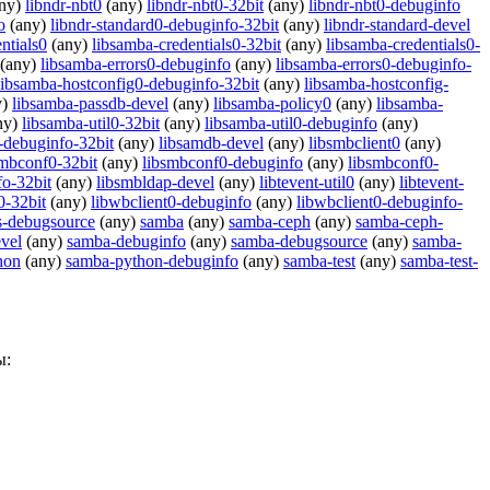
ny)
libndr-nbt0
(any)
libndr-nbt0-32bit
(any)
libndr-nbt0-debuginfo
o
(any)
libndr-standard0-debuginfo-32bit
(any)
libndr-standard-devel
ntials0
(any)
libsamba-credentials0-32bit
(any)
libsamba-credentials0-
(any)
libsamba-errors0-debuginfo
(any)
libsamba-errors0-debuginfo-
libsamba-hostconfig0-debuginfo-32bit
(any)
libsamba-hostconfig-
y)
libsamba-passdb-devel
(any)
libsamba-policy0
(any)
libsamba-
ny)
libsamba-util0-32bit
(any)
libsamba-util0-debuginfo
(any)
-debuginfo-32bit
(any)
libsamdb-devel
(any)
libsmbclient0
(any)
smbconf0-32bit
(any)
libsmbconf0-debuginfo
(any)
libsmbconf0-
o-32bit
(any)
libsmbldap-devel
(any)
libtevent-util0
(any)
libtevent-
0-32bit
(any)
libwbclient0-debuginfo
(any)
libwbclient0-debuginfo-
s-debugsource
(any)
samba
(any)
samba-ceph
(any)
samba-ceph-
vel
(any)
samba-debuginfo
(any)
samba-debugsource
(any)
samba-
hon
(any)
samba-python-debuginfo
(any)
samba-test
(any)
samba-test-
ы: