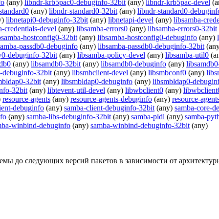
fo
(any)
libndr-krb5pac0-debuginfo-32bit
(any)
libndr-krb5pac-devel
(a
-standard0
(any)
libndr-standard0-32bit
(any)
libndr-standard0-debuginf
y)
libnetapi0-debuginfo-32bit
(any)
libnetapi-devel
(any)
libsamba-crede
-credentials-devel
(any)
libsamba-errors0
(any)
libsamba-errors0-32bit
bsamba-hostconfig0-32bit
(any)
libsamba-hostconfig0-debuginfo
(any)
samba-passdb0-debuginfo
(any)
libsamba-passdb0-debuginfo-32bit
(an
y0-debuginfo-32bit
(any)
libsamba-policy-devel
(any)
libsamba-util0
(a
mdb0
(any)
libsamdb0-32bit
(any)
libsamdb0-debuginfo
(any)
libsamdb0
0-debuginfo-32bit
(any)
libsmbclient-devel
(any)
libsmbconf0
(any)
lib
mbldap0-32bit
(any)
libsmbldap0-debuginfo
(any)
libsmbldap0-debuginf
nfo-32bit
(any)
libtevent-util-devel
(any)
libwbclient0
(any)
libwbclient
)
resource-agents
(any)
resource-agents-debuginfo
(any)
resource-agent
ient-debuginfo
(any)
samba-client-debuginfo-32bit
(any)
samba-core-de
fo
(any)
samba-libs-debuginfo-32bit
(any)
samba-pidl
(any)
samba-pyt
ba-winbind-debuginfo
(any)
samba-winbind-debuginfo-32bit
(any)
мы до следующих версий пакетов в зависимости от архитектур