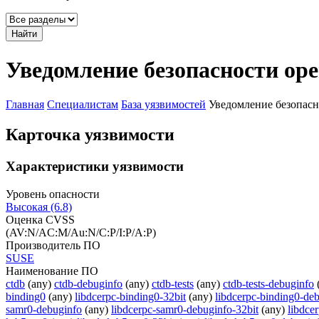
Найти
Уведомление безопасности op
Главная
Специалистам
База уязвимостей
Уведомление безопасн
Карточка уязвимости
Характеристики уязвимости
Уровень опасности
Высокая (6.8)
Оценка CVSS
(AV:N/AC:M/Au:N/C:P/I:P/A:P)
Производитель ПО
SUSE
Наименование ПО
ctdb
(any)
ctdb-debuginfo
(any)
ctdb-tests
(any)
ctdb-tests-debuginfo
binding0
(any)
libdcerpc-binding0-32bit
(any)
libdcerpc-binding0-de
samr0-debuginfo
(any)
libdcerpc-samr0-debuginfo-32bit
(any)
libdce