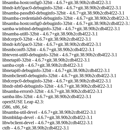
libsamba-hostconfig0-32bit - 4.6.7+git.38.90b2cdb4f22-3.1
libndr-krb5pac0-debuginfo-32bit - 4.6.7+git.38.90b2cdb4f22-3.1
libsamba-passdb0-debuginfo-32bit - 4.6.7+git.38.90b2cdb4f22-3.1
libsamba-credentials0-debuginfo-32bit - 4.6.7+git.38.90b2cdb4f22-3.
libsamba-hostconfig0-debuginfo-32bit - 4.6.7+git.38.90b2cdb4f22-3.
samba-winbind-debuginfo-32bit - 4.6.7+git.38.90b2cdb4f22-3.1
libsamba-util0-32bit - 4.6.7+git.38.90b2cdb4f22-3.1
libdcerpc0-32bit - 4.6.7+git.38.90b2cdb4f22-3.1
libndr-krb5pac0-32bit - 4.6.7+git.38.90b2cdb4f22-3.1
libsmbconf0-32bit - 4.6.7+git.38.90b2cdb4f22-3.1
libtevent-util0-debuginfo-32bit - 4.6.7+git.38.90b2cdb4f22-3.1
libnetapi0-32bit - 4.6.7+git.38.90b2cdb4f22-3.1
samba-ceph - 4.6.7+git.38.90b2cdb4f22-3.1
libnetapi0-debuginfo-32bit - 4.6.7+git.38.90b2cdb4f22-3.1
libsmbclient0-debuginfo-32bit - 4.6.7+git.38.90b2cdb4f22-3.1
libdcerpc0-debuginfo-32bit - 4.6.7+git.38.90b2cdb4f22-3.1
libndr-nbt0-debuginfo-32bit - 4.6.7+git.38.90b2cdb4f22-3.1
libsamba-errors0-32bit - 4.6.7+git.38.90b2cdb4f22-3.1
samba-libs-32bit - 4.6.7+git.38.90b2cdb4f22-3.1
openSUSE Leap 42.3:
i586, x86_64:
libsamba-util-devel - 4.6.7+git.38.90b2cdb4f22-3.1
libsmbldap-devel - 4.6.7+git.38.90b2cdb4f22-3.1
libwbclient-devel - 4.6.7+git.38.90b2cdb4f22-3.1
ctdb - 4.6.7+git.38.90b2cdb4f22-3.1