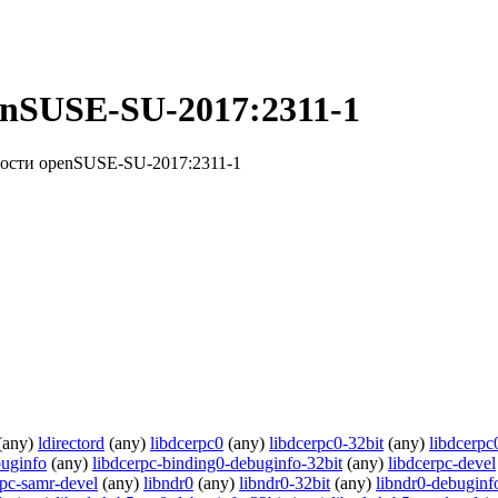
enSUSE-SU-2017:2311-1
ости openSUSE-SU-2017:2311-1
(any)
ldirectord
(any)
libdcerpc0
(any)
libdcerpc0-32bit
(any)
libdcerpc
buginfo
(any)
libdcerpc-binding0-debuginfo-32bit
(any)
libdcerpc-devel
rpc-samr-devel
(any)
libndr0
(any)
libndr0-32bit
(any)
libndr0-debuginf