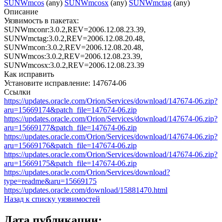
SUNWmcos
(any)
SUNWmcosx
(any)
SUNWmctag
(any)
Описание
Уязвимость в пакетах:
SUNWmconr:3.0.2,REV=2006.12.08.23.39,
SUNWmctag:3.0.2,REV=2006.12.08.20.48,
SUNWmcon:3.0.2,REV=2006.12.08.20.48,
SUNWmcos:3.0.2,REV=2006.12.08.23.39,
SUNWmcosx:3.0.2,REV=2006.12.08.23.39
Как исправить
Установите исправление: 147674-06
Ссылки
https://updates.oracle.com/Orion/Services/download/147674-06.zip?
aru=15669174&patch_file=147674-06.zip
https://updates.oracle.com/Orion/Services/download/147674-06.zip?
aru=15669177&patch_file=147674-06.zip
https://updates.oracle.com/Orion/Services/download/147674-06.zip?
aru=15669176&patch_file=147674-06.zip
https://updates.oracle.com/Orion/Services/download/147674-06.zip?
aru=15669175&patch_file=147674-06.zip
https://updates.oracle.com/Orion/Services/download?
type=readme&aru=15669175
https://updates.oracle.com/download/15881470.html
Назад к списку уязвимостей
Дата публикации: