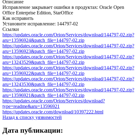
Описание
Исправление закрывает ошибки в продуктах: Oracle Open
Office Enterprise Edition, StarOffice
Как исправить
Установите исправление: 144797-02
Ссылки
https://updates.oracle.com/Orion/Services/download/144797-02.zip?
aru=13596924&patch_file=144797-02.zip
https://updates.oracle.com/Orion/Services/download/144797-02.zip?
aru=13596923&patch_file=144797-02.zip
https://updates.oracle.com/Orion/Services/download/144797-02.zip?
aru=13243529&patch_file=144797-02.zip
https://updates.oracle.com/Orion/Services/download/144797-02.zip?
aru=13596922&patch_file=144797-02.zip
https://updates.oracle.com/Orion/Services/download/144797-02.zip?
aru=13243530&patch_file=144797-02.zip
https://updates.oracle.com/Orion/Services/download/144797-02.zip?
aru=13596921&patch_file=144797-02.zip
https://updates.oracle.com/Orion/Services/download?
type=readme&aru=13596921
https://updates.oracle.com/download/10397222.html
Назад к списку уязвимостей
Дата публикации: