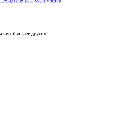
dae9d210b8
База уязвимостей
ытиях быстрее других!