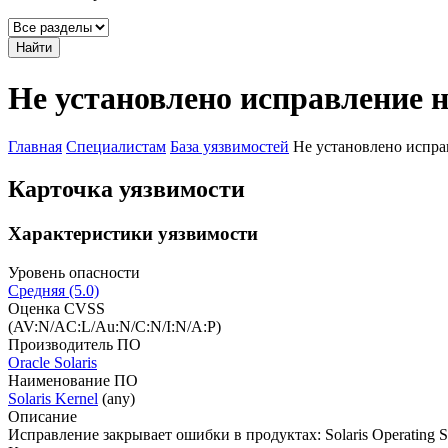
Найти
Не установлено исправление н
Главная
Специалистам
База уязвимостей
Не установлено испра
Карточка уязвимости
Характеристики уязвимости
Уровень опасности
Средняя (5.0)
Оценка CVSS
(AV:N/AC:L/Au:N/C:N/I:N/A:P)
Производитель ПО
Oracle Solaris
Наименование ПО
Solaris Kernel
(any)
Описание
Исправление закрывает ошибки в продуктах: Solaris Operating Sy