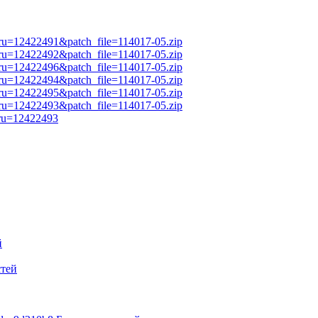
?aru=12422491&patch_file=114017-05.zip
?aru=12422492&patch_file=114017-05.zip
?aru=12422496&patch_file=114017-05.zip
?aru=12422494&patch_file=114017-05.zip
?aru=12422495&patch_file=114017-05.zip
?aru=12422493&patch_file=114017-05.zip
aru=12422493
й
стей