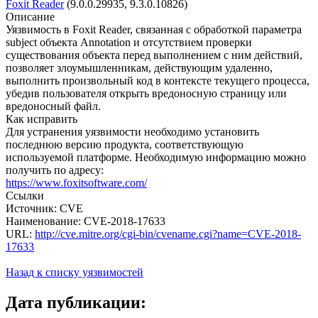
Foxit Reader
(9.0.0.29935, 9.3.0.10826)
Описание
Уязвимость в Foxit Reader, связанная с обработкой параметра
subject объекта Annotation и отсутствием проверки
существования объекта перед выполнением с ним действий,
позволяет злоумышленникам, действующим удаленно,
выполнить произвольный код в контексте текущего процесса,
убедив пользователя открыть вредоносную страницу или
вредоносный файл.
Как исправить
Для устранения уязвимости необходимо установить
последнюю версию продукта, соответствующую
используемой платформе. Необходимую информацию можно
получить по адресу:
https://www.foxitsoftware.com/
Ссылки
Источник: CVE
Наименование: CVE-2018-17633
URL:
http://cve.mitre.org/cgi-bin/cvename.cgi?name=CVE-2018-
17633
Назад к списку уязвимостей
Дата публикации: