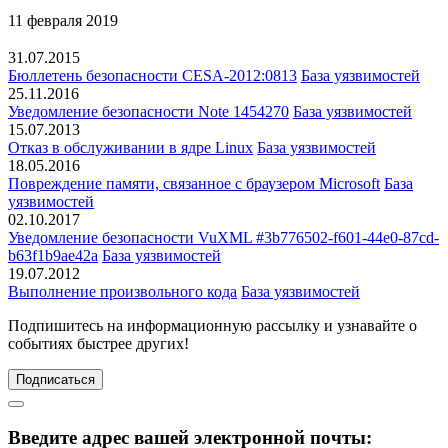
11 февраля 2019
31.07.2015
Бюллетень безопасности CESA-2012:0813
База уязвимостей
25.11.2016
Уведомление безопасности Note 1454270
База уязвимостей
15.07.2013
Отказ в обслуживании в ядре Linux
База уязвимостей
18.05.2016
Повреждение памяти, связанное с браузером Microsoft
База
уязвимостей
02.10.2017
Уведомление безопасности VuXML #3b776502-f601-44e0-87cd-
b63f1b9ae42a
База уязвимостей
19.07.2012
Выполнение произвольного кода
База уязвимостей
Подпишитесь
на информационную рассылку и узнавайте о
событиях быстрее других!
Подписаться
Введите адрес вашей электронной почты: