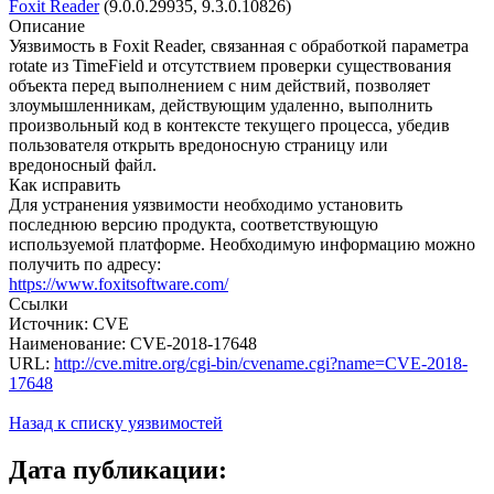
Foxit Reader
(9.0.0.29935, 9.3.0.10826)
Описание
Уязвимость в Foxit Reader, связанная с обработкой параметра
rotate из TimeField и отсутствием проверки существования
объекта перед выполнением с ним действий, позволяет
злоумышленникам, действующим удаленно, выполнить
произвольный код в контексте текущего процесса, убедив
пользователя открыть вредоносную страницу или
вредоносный файл.
Как исправить
Для устранения уязвимости необходимо установить
последнюю версию продукта, соответствующую
используемой платформе. Необходимую информацию можно
получить по адресу:
https://www.foxitsoftware.com/
Ссылки
Источник: CVE
Наименование: CVE-2018-17648
URL:
http://cve.mitre.org/cgi-bin/cvename.cgi?name=CVE-2018-
17648
Назад к списку уязвимостей
Дата публикации: