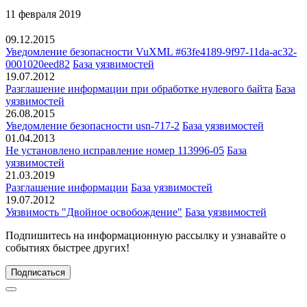
11 февраля 2019
09.12.2015
Уведомление безопасности VuXML #63fe4189-9f97-11da-ac32-
0001020eed82
База уязвимостей
19.07.2012
Разглашение информации при обработке нулевого байта
База
уязвимостей
26.08.2015
Уведомление безопасности usn-717-2
База уязвимостей
01.04.2013
Не установлено исправление номер 113996-05
База
уязвимостей
21.03.2019
Разглашение информации
База уязвимостей
19.07.2012
Уязвимость "Двойное освобождение"
База уязвимостей
Подпишитесь
на информационную рассылку и узнавайте о
событиях быстрее других!
Подписаться