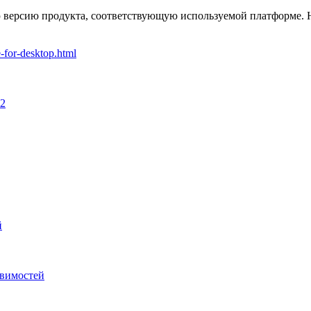
ю версию продукта, соответствующую используемой платформе.
-for-desktop.html
82
й
звимостей