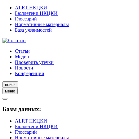
ALRT НКЦКИ
Бюллетени НКЦКИ
Глоссарий
Нормативные материалы
База уязвимостей
Статьи
Медиа
Проверить утечки
Новости
Конференции
поиск
меню
Базы данных:
ALRT НКЦКИ
Бюллетени НКЦКИ
Глоссарий
Нормативные материалы