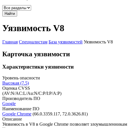
Найти
Уязвимость V8
Главная
Специалистам
База уязвимостей
Уязвимость V8
Карточка уязвимости
Характеристики уязвимости
Уровень опасности
Высокая (7.5)
Оценка CVSS
(AV:N/AC:L/Au:N/C:P/I:P/A:P)
Производитель ПО
Google
Наименование ПО
Google Chrome
(66.0.3359.117, 72.0.3626.81)
Описание
Уязвимость в V8 в Google Chrome позволяет злоумышленникам о