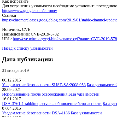
Как исправить
Для устранения уязвимости необходимо установить последню
https://www.google.com/chrome/
Ссылки
https://chromereleases.googleblog.com/2019/01/stable-channel-update
Источник: CVE
Наименование: CVE-2019-5782
URL:
http://cve.mitre.org/cgi-bin/cvename.cgi?name=CVE-2019-57
Назад к списку уязвимостей
Дата публикации:
31 января 2019
06.12.2015
Уведомление безопасности SUSE-SA:2008:058
База уязвимосте
28.09.2021
Использование после освобождения
База уязвимостей
16.01.2017
DSA-3761-1 rabbitmq-server -- обновление безопасности
База уя
07.04.2015
Уведомление безопасности DSA-1186
База уязвимостей