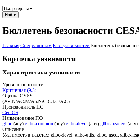
Найти
Бюллетень безопасности CESA
Главная
Специалистам
База уязвимостей
Бюллетень безопасно
Карточка уязвимости
Характеристики уязвимости
Уровень опасности
Критичная (9.3)
Оценка CVSS
(AV:N/AC:M/Au:N/C:C/I:C/A:C)
Производитель ПО
CentOS
Наименование ПО
glibc
(any)
glibc-common
(any)
glibc-devel
(any)
glibc-headers
(any)
Описание
Уязвимость в пакетах: glibc-devel, glibc-utils, glibc, nscd, glibc-hea