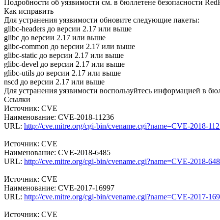
Подробности об уязвимости см. в бюллетене безопасности Re
Как исправить
Для устранения уязвимости обновите следующие пакеты:
glibc-headers до версии 2.17 или выше
glibc до версии 2.17 или выше
glibc-common до версии 2.17 или выше
glibc-static до версии 2.17 или выше
glibc-devel до версии 2.17 или выше
glibc-utils до версии 2.17 или выше
nscd до версии 2.17 или выше
Для устранения уязвимости воспользуйтесь информацией в бю
Ссылки
Источник: CVE
Наименование: CVE-2018-11236
URL:
http://cve.mitre.org/cgi-bin/cvename.cgi?name=CVE-2018-11
Источник: CVE
Наименование: CVE-2018-6485
URL:
http://cve.mitre.org/cgi-bin/cvename.cgi?name=CVE-2018-64
Источник: CVE
Наименование: CVE-2017-16997
URL:
http://cve.mitre.org/cgi-bin/cvename.cgi?name=CVE-2017-16
Источник: CVE