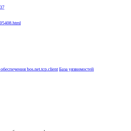
237
005408.html
еспечения bos.net.tcp.client
База уязвимостей