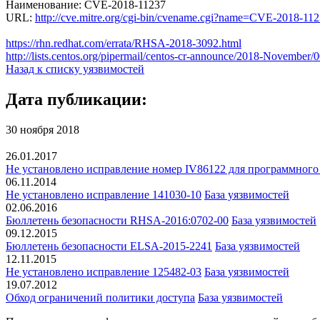
Наименование: CVE-2018-11237
URL:
http://cve.mitre.org/cgi-bin/cvename.cgi?name=CVE-2018-11
https://rhn.redhat.com/errata/RHSA-2018-3092.html
http://lists.centos.org/pipermail/centos-cr-announce/2018-November/
Назад к списку уязвимостей
Дата публикации:
30 ноября 2018
26.01.2017
Не установлено исправление номер IV86122 для программного об
06.11.2014
Не установлено исправление 141030-10
База уязвимостей
02.06.2016
Бюллетень безопасности RHSA-2016:0702-00
База уязвимостей
09.12.2015
Бюллетень безопасности ELSA-2015-2241
База уязвимостей
12.11.2015
Не установлено исправление 125482-03
База уязвимостей
19.07.2012
Обход ограничений политики доступа
База уязвимостей