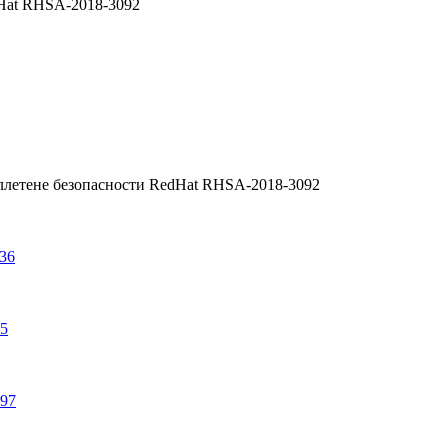
dHat RHSA-2018-3092
ллетене безопасности RedHat RHSA-2018-3092
236
85
997