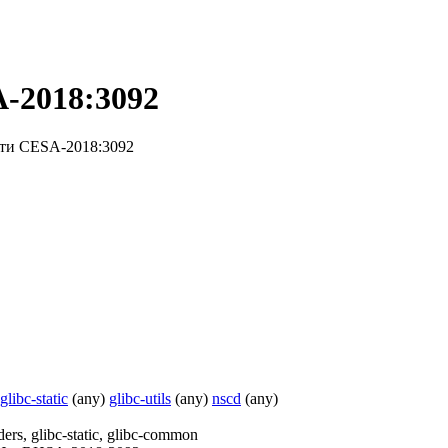
-2018:3092
сти CESA-2018:3092
glibc-static
(any)
glibc-utils
(any)
nscd
(any)
ders, glibc-static, glibc-common