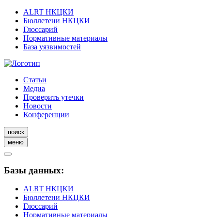
ALRT НКЦКИ
Бюллетени НКЦКИ
Глоссарий
Нормативные материалы
База уязвимостей
Статьи
Медиа
Проверить утечки
Новости
Конференции
поиск
меню
Базы данных:
ALRT НКЦКИ
Бюллетени НКЦКИ
Глоссарий
Нормативные материалы