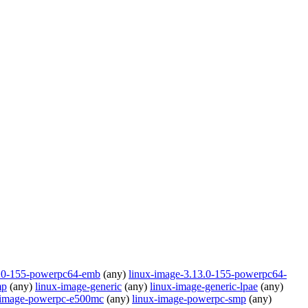
3.0-155-powerpc64-emb
(any)
linux-image-3.13.0-155-powerpc64-
mp
(any)
linux-image-generic
(any)
linux-image-generic-lpae
(any)
-image-powerpc-e500mc
(any)
linux-image-powerpc-smp
(any)