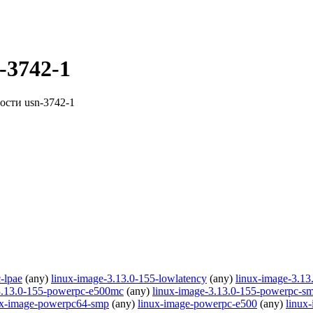
-3742-1
ости usn-3742-1
-lpae
(any)
linux-image-3.13.0-155-lowlatency
(any)
linux-image-3.1
3.13.0-155-powerpc-e500mc
(any)
linux-image-3.13.0-155-powerpc-s
ux-image-powerpc64-smp
(any)
linux-image-powerpc-e500
(any)
linux