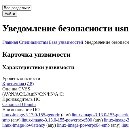
Найти
Уведомление безопасности usn
Главная
Специалистам
База уязвимостей
Уведомление безопасн
Карточка уязвимости
Характеристики уязвимости
Уровень опасности
Критичная (7.8)
Оценка CVSS
(AV:N/AC:L/Au:N/C:N/I:N/A:C)
Производитель ПО
Canonical Ubuntu
Наименование ПО
linux-image-3.13.0-155-generic
(any)
linux-image-3.13.0-155-generic
smp
(any)
linux-image-3.13.0-155-powerpc-e500
(any)
linux-image-
linux-image-lowlatency
(any)
linux-image-powerpc64-emb
(any)
lin