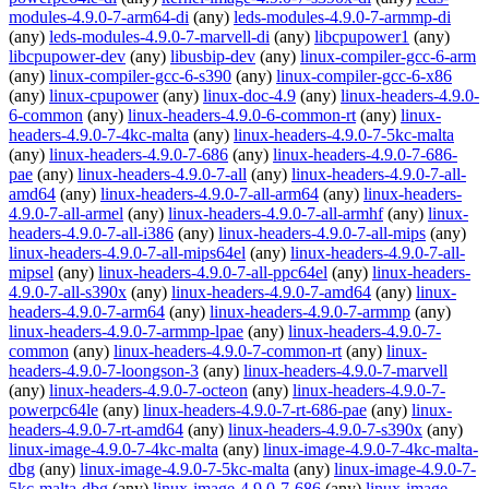
modules-4.9.0-7-arm64-di
(any)
leds-modules-4.9.0-7-armmp-di
(any)
leds-modules-4.9.0-7-marvell-di
(any)
libcpupower1
(any)
libcpupower-dev
(any)
libusbip-dev
(any)
linux-compiler-gcc-6-arm
(any)
linux-compiler-gcc-6-s390
(any)
linux-compiler-gcc-6-x86
(any)
linux-cpupower
(any)
linux-doc-4.9
(any)
linux-headers-4.9.0-
6-common
(any)
linux-headers-4.9.0-6-common-rt
(any)
linux-
headers-4.9.0-7-4kc-malta
(any)
linux-headers-4.9.0-7-5kc-malta
(any)
linux-headers-4.9.0-7-686
(any)
linux-headers-4.9.0-7-686-
pae
(any)
linux-headers-4.9.0-7-all
(any)
linux-headers-4.9.0-7-all-
amd64
(any)
linux-headers-4.9.0-7-all-arm64
(any)
linux-headers-
4.9.0-7-all-armel
(any)
linux-headers-4.9.0-7-all-armhf
(any)
linux-
headers-4.9.0-7-all-i386
(any)
linux-headers-4.9.0-7-all-mips
(any)
linux-headers-4.9.0-7-all-mips64el
(any)
linux-headers-4.9.0-7-all-
mipsel
(any)
linux-headers-4.9.0-7-all-ppc64el
(any)
linux-headers-
4.9.0-7-all-s390x
(any)
linux-headers-4.9.0-7-amd64
(any)
linux-
headers-4.9.0-7-arm64
(any)
linux-headers-4.9.0-7-armmp
(any)
linux-headers-4.9.0-7-armmp-lpae
(any)
linux-headers-4.9.0-7-
common
(any)
linux-headers-4.9.0-7-common-rt
(any)
linux-
headers-4.9.0-7-loongson-3
(any)
linux-headers-4.9.0-7-marvell
(any)
linux-headers-4.9.0-7-octeon
(any)
linux-headers-4.9.0-7-
powerpc64le
(any)
linux-headers-4.9.0-7-rt-686-pae
(any)
linux-
headers-4.9.0-7-rt-amd64
(any)
linux-headers-4.9.0-7-s390x
(any)
linux-image-4.9.0-7-4kc-malta
(any)
linux-image-4.9.0-7-4kc-malta-
dbg
(any)
linux-image-4.9.0-7-5kc-malta
(any)
linux-image-4.9.0-7-
5kc-malta-dbg
(any)
linux-image-4.9.0-7-686
(any)
linux-image-