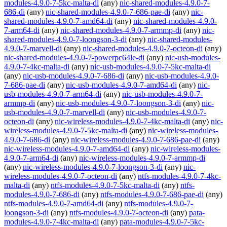
modules-4.9.0-7-5kc-malta-di
(any)
nic-shared-modules-4.9.0-7-
686-di
(any)
nic-shared-modules-4.9.0-7-686-pae-di
(any)
nic-
shared-modules-4.9.0-7-amd64-di
(any)
nic-shared-modules-4.9.0-
7-arm64-di
(any)
nic-shared-modules-4.9.0-7-armmp-di
(any)
nic-
shared-modules-4.9.0-7-loongson-3-di
(any)
nic-shared-modules-
4.9.0-7-marvell-di
(any)
nic-shared-modules-4.9.0-7-octeon-di
(any)
nic-shared-modules-4.9.0-7-powerpc64le-di
(any)
nic-usb-modules-
4.9.0-7-4kc-malta-di
(any)
nic-usb-modules-4.9.0-7-5kc-malta-di
(any)
nic-usb-modules-4.9.0-7-686-di
(any)
nic-usb-modules-4.9.0-
7-686-pae-di
(any)
nic-usb-modules-4.9.0-7-amd64-di
(any)
nic-
usb-modules-4.9.0-7-arm64-di
(any)
nic-usb-modules-4.9.0-7-
armmp-di
(any)
nic-usb-modules-4.9.0-7-loongson-3-di
(any)
nic-
usb-modules-4.9.0-7-marvell-di
(any)
nic-usb-modules-4.9.0-7-
octeon-di
(any)
nic-wireless-modules-4.9.0-7-4kc-malta-di
(any)
nic-
wireless-modules-4.9.0-7-5kc-malta-di
(any)
nic-wireless-modules-
4.9.0-7-686-di
(any)
nic-wireless-modules-4.9.0-7-686-pae-di
(any)
nic-wireless-modules-4.9.0-7-amd64-di
(any)
nic-wireless-modules-
4.9.0-7-arm64-di
(any)
nic-wireless-modules-4.9.0-7-armmp-di
(any)
nic-wireless-modules-4.9.0-7-loongson-3-di
(any)
nic-
wireless-modules-4.9.0-7-octeon-di
(any)
ntfs-modules-4.9.0-7-4kc-
malta-di
(any)
ntfs-modules-4.9.0-7-5kc-malta-di
(any)
ntfs-
modules-4.9.0-7-686-di
(any)
ntfs-modules-4.9.0-7-686-pae-di
(any)
ntfs-modules-4.9.0-7-amd64-di
(any)
ntfs-modules-4.9.0-7-
loongson-3-di
(any)
ntfs-modules-4.9.0-7-octeon-di
(any)
pata-
modules-4.9.0-7-4kc-malta-di
(any)
pata-modules-4.9.0-7-5kc-