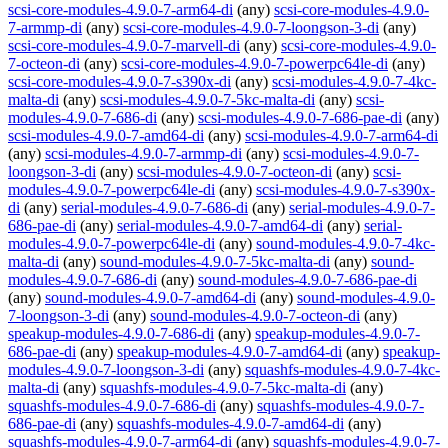
scsi-core-modules-4.9.0-7-arm64-di
(any)
scsi-core-modules-4.9.0-
7-armmp-di
(any)
scsi-core-modules-4.9.0-7-loongson-3-di
(any)
scsi-core-modules-4.9.0-7-marvell-di
(any)
scsi-core-modules-4.9.0-
7-octeon-di
(any)
scsi-core-modules-4.9.0-7-powerpc64le-di
(any)
scsi-core-modules-4.9.0-7-s390x-di
(any)
scsi-modules-4.9.0-7-4kc-
malta-di
(any)
scsi-modules-4.9.0-7-5kc-malta-di
(any)
scsi-
modules-4.9.0-7-686-di
(any)
scsi-modules-4.9.0-7-686-pae-di
(any)
scsi-modules-4.9.0-7-amd64-di
(any)
scsi-modules-4.9.0-7-arm64-di
(any)
scsi-modules-4.9.0-7-armmp-di
(any)
scsi-modules-4.9.0-7-
loongson-3-di
(any)
scsi-modules-4.9.0-7-octeon-di
(any)
scsi-
modules-4.9.0-7-powerpc64le-di
(any)
scsi-modules-4.9.0-7-s390x-
di
(any)
serial-modules-4.9.0-7-686-di
(any)
serial-modules-4.9.0-7-
686-pae-di
(any)
serial-modules-4.9.0-7-amd64-di
(any)
serial-
modules-4.9.0-7-powerpc64le-di
(any)
sound-modules-4.9.0-7-4kc-
malta-di
(any)
sound-modules-4.9.0-7-5kc-malta-di
(any)
sound-
modules-4.9.0-7-686-di
(any)
sound-modules-4.9.0-7-686-pae-di
(any)
sound-modules-4.9.0-7-amd64-di
(any)
sound-modules-4.9.0-
7-loongson-3-di
(any)
sound-modules-4.9.0-7-octeon-di
(any)
speakup-modules-4.9.0-7-686-di
(any)
speakup-modules-4.9.0-7-
686-pae-di
(any)
speakup-modules-4.9.0-7-amd64-di
(any)
speakup-
modules-4.9.0-7-loongson-3-di
(any)
squashfs-modules-4.9.0-7-4kc-
malta-di
(any)
squashfs-modules-4.9.0-7-5kc-malta-di
(any)
squashfs-modules-4.9.0-7-686-di
(any)
squashfs-modules-4.9.0-7-
686-pae-di
(any)
squashfs-modules-4.9.0-7-amd64-di
(any)
squashfs-modules-4.9.0-7-arm64-di
(any)
squashfs-modules-4.9.0-7-