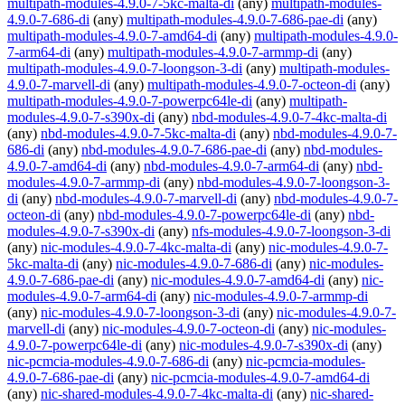
multipath-modules-4.9.0-7-5kc-malta-di
(any)
multipath-modules-
4.9.0-7-686-di
(any)
multipath-modules-4.9.0-7-686-pae-di
(any)
multipath-modules-4.9.0-7-amd64-di
(any)
multipath-modules-4.9.0-
7-arm64-di
(any)
multipath-modules-4.9.0-7-armmp-di
(any)
multipath-modules-4.9.0-7-loongson-3-di
(any)
multipath-modules-
4.9.0-7-marvell-di
(any)
multipath-modules-4.9.0-7-octeon-di
(any)
multipath-modules-4.9.0-7-powerpc64le-di
(any)
multipath-
modules-4.9.0-7-s390x-di
(any)
nbd-modules-4.9.0-7-4kc-malta-di
(any)
nbd-modules-4.9.0-7-5kc-malta-di
(any)
nbd-modules-4.9.0-7-
686-di
(any)
nbd-modules-4.9.0-7-686-pae-di
(any)
nbd-modules-
4.9.0-7-amd64-di
(any)
nbd-modules-4.9.0-7-arm64-di
(any)
nbd-
modules-4.9.0-7-armmp-di
(any)
nbd-modules-4.9.0-7-loongson-3-
di
(any)
nbd-modules-4.9.0-7-marvell-di
(any)
nbd-modules-4.9.0-7-
octeon-di
(any)
nbd-modules-4.9.0-7-powerpc64le-di
(any)
nbd-
modules-4.9.0-7-s390x-di
(any)
nfs-modules-4.9.0-7-loongson-3-di
(any)
nic-modules-4.9.0-7-4kc-malta-di
(any)
nic-modules-4.9.0-7-
5kc-malta-di
(any)
nic-modules-4.9.0-7-686-di
(any)
nic-modules-
4.9.0-7-686-pae-di
(any)
nic-modules-4.9.0-7-amd64-di
(any)
nic-
modules-4.9.0-7-arm64-di
(any)
nic-modules-4.9.0-7-armmp-di
(any)
nic-modules-4.9.0-7-loongson-3-di
(any)
nic-modules-4.9.0-7-
marvell-di
(any)
nic-modules-4.9.0-7-octeon-di
(any)
nic-modules-
4.9.0-7-powerpc64le-di
(any)
nic-modules-4.9.0-7-s390x-di
(any)
nic-pcmcia-modules-4.9.0-7-686-di
(any)
nic-pcmcia-modules-
4.9.0-7-686-pae-di
(any)
nic-pcmcia-modules-4.9.0-7-amd64-di
(any)
nic-shared-modules-4.9.0-7-4kc-malta-di
(any)
nic-shared-