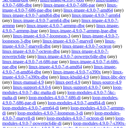
4.9.0-7-686-dbg
(any)
linux-image-4.9.0-7-686-pae
(any)
linux-
image-4.9.0-7-686-pae-dbg
(any)
linux-image-4.9.0-7-amd64
(any)
linux-image-4.9.0-7-amd64-dbg
(any)
linux-image-4.9.0-7-arm64
(any)
linux-image-4.9.0-7-arm64-dbg
(any)
linux-image-4.9.0-7-
armmp
(any)
linux-image-4.9.0-7-armmp-dbg
(any)
linux-image-
4.9.0-7-armmp-lpae
(any)
linux-image-4.9.0-7-armmp-lpae-dbg
(any)
linux-image-4.9.0-7-loongson-3
(any)
linux-image-4.9.0-7-
loongson-3-dbg
(any)
linux-image-4.9.0-7-marvell
(any)
linux-
image-4.9.0-7-marvell-dbg
(any)
linux-image-4.9.0-7-octeon
(any)
linux-image-4.9.0-7-octeon-dbg
(any)
linux-image-4.9.0-7-
powerpc64le
(any)
linux-image-4.9.0-7-powerpc64le-dbg
(any)
linux-image-4.9.0-7-rt-686-pae
(any)
linux-image-4.9.0-7-rt-686-
pae-dbg
(any)
linux-image-4.9.0-7-rt-amd64
(any)
linux-image-
4.9.0-7-rt-amd64-dbg
(any)
linux-image-4.9.0-7-s390x
(any)
linux-
image-4.9.0-7-s390x-dbg
(any)
linux-kbuild-4.9
(any)
linux-libc-dev
(any)
linux-manual-4.9
(any)
linux-perf-4.9
(any)
linux-source-4.9
(any)
linux-support-4.9.0-6
(any)
linux-support-4.9.0-7
(any)
loop-
modules-4.9.0-7-4kc-malta-di
(any)
loop-modules-4.9.0-7-5kc-
malta-di
(any)
loop-modules-4.9.0-7-686-di
(any)
loop-modules-
4.9.0-7-686-pae-di
(any)
loop-modules-4.9.0-7-amd64-di
(any)
loop-modules-4.9.0-7-arm64-di
(any)
loop-modules-4.9.0-7-armmp-
di
(any)
loop-modules-4.9.0-7-loongson-3-di
(any)
loop-modules-
4.9.0-7-marvell-di
(any)
loop-modules-4.9.0-7-octeon-di
(any)
loop-
modules-4.9.0-7-powerpc64le-di
(any)
loop-modules-4.9.0-7-s390x-