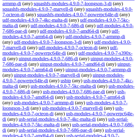
armmp-di
(any)
squashfs-modules-4.9.0-7-loongson-3-di
(any)
squashfs-modules-4.9.0-7-marvell-di
(any)
squashfs-modules-4.9.0-
7-octeon-di
(any)
squashfs-modules-4.9.0-7-powerpc64le-di
(any)
udf-modules-4.9.0-7-4kc-malta-di
(any)
udf-modules-4.9.0-7-5kc-
malta-di
(any)
udf-modules-4.9.0-7-686-di
(any)
udf-modules-4.9.0-
7-686-pae-di
(any)
udf-modules-4.9.0-7-amd64-di
(any)
udf-
modules-4.9.0-7-arm64-di
(any)
udf-modules-4.9.0-7-armmp-di
(any)
udf-modules-4.9.0-7-loongson-3-di
(any)
udf-modules-4.9.0-
7-marvell-di
(any)
udf-modules-4.9.0-7-octeon-di
(any)
udf-
modules-4.9.0-7-powerpc64le-di
(any)
udf-modules-4.9.0-7-s390x-
di
(any)
uinput-modules-4.9.0-7-686-di
(any)
uinput-modules-4.9.0-
7-686-pae-di
(any)
uinput-modules-4.9.0-7-amd64-di
(any)
uinput-
modules-4.9.0-7-arm64-di
(any)
uinput-modules-4.9.0-7-armmp-di
(any)
uinput-modules-4.9.0-7-marvell-di
(any)
uinput-modules-
4.9.0-7-powerpc64le-di
(any)
usbip
(any)
usb-modules-4.9.0-7-4kc-
malta-di
(any)
usb-modules-4.9.0-7-5kc-malta-di
(any)
usb-modules-
4.9.0-7-686-di
(any)
usb-modules-4.9.0-7-686-pae-di
(any)
usb-
modules-4.9.0-7-amd64-di
(any)
usb-modules-4.9.0-7-arm64-di
(any)
usb-modules-4.9.0-7-armmp-di
(any)
usb-modules-4.9.0-7-
loongson-3-di
(any)
usb-modules-4.9.0-7-marvell-di
(any)
usb-
modules-4.9.0-7-octeon-di
(any)
usb-modules-4.9.0-7-powerpc64le-
di
(any)
usb-serial-modules-4.9.0-7-4kc-malta-di
(any)
usb-serial-
modules-4.9.0-7-5kc-malta-di
(any)
usb-serial-modules-4.9.0-7-686-
di
(any)
usb-serial-modules-4.9.0-7-686-pae-di
(any)
usb-serial-
modules-4.9.0-7-amd64-di
(any)
usb-serial-modules-4.9.0-7-