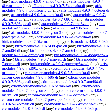
(any)
acpi-modules-4.9.0-7-amd64-di
(any)
affs-modules-4.9.0-7-
4kc-malta-di
(any)
affs-modules-4.9.0-7-5kc-malta-di
(any)
affs-
modules-4.9.0-7-loongson-3-di
(any)
affs-modules-4.9.0-7-octeon-di
(any)
ata-modules-4.9.0-7-4kc-malta-di
(any)
ata-modules-4.9.0-7-
5kc-malta-di
(any)
ata-modules-4.9.0-7-686-di
(any)
ata-modules-
4.9.0-7-686-pae-di
(any)
ata-modules-4.9.0-7-amd64-di
(any)
ata-
modules-4.9.0-7-arm64-di
(any)
ata-modules-4.9.0-7-armmp-di
(any)
ata-modules-4.9.0-7-loongson-3-di
(any)
ata-modules-4.9.0-7-
powerpc64le-di
(any)
btrfs-modules-4.9.0-7-4kc-malta-di
(any)
btrfs-modules-4.9.0-7-5kc-malta-di
(any)
btrfs-modules-4.9.0-7-686-
di
(any)
btrfs-modules-4.9.0-7-686-pae-di
(any)
btrfs-modules-4.9.0-
7-amd64-di
(any)
btrfs-modules-4.9.0-7-arm64-di
(any)
btrfs-
modules-4.9.0-7-armmp-di
(any)
btrfs-modules-4.9.0-7-loongson-3-
di
(any)
btrfs-modules-4.9.0-7-marvell-di
(any)
btrfs-modules-4.9.0-
7-octeon-di
(any)
btrfs-modules-4.9.0-7-powerpc64le-di
(any)
btrfs-
modules-4.9.0-7-s390x-di
(any)
cdrom-core-modules-4.9.0-7-4kc-
malta-di
(any)
cdrom-core-modules-4.9.0-7-5kc-malta-di
(any)
cdrom-core-modules-4.9.0-7-686-di
(any)
cdrom-core-modules-
4.9.0-7-686-pae-di
(any)
cdrom-core-modules-4.9.0-7-amd64-di
(any)
cdrom-core-modules-4.9.0-7-arm64-di
(any)
cdrom-core-
modules-4.9.0-7-loongson-3-di
(any)
cdrom-core-modules-4.9.0-7-
marvell-di
(any)
cdrom-core-modules-4.9.0-7-octeon-di
(any)
cdrom-core-modules-4.9.0-7-powerpc64le-di
(any)
crc-modules-
4.9.0-7-4kc-malta-di
(any)
crc-modules-4.9.0-7-5kc-malta-di
(any)
crc-modules-4.9.0-7-686-di
(any)
crc-modules-4.9.0-7-686-pae-di