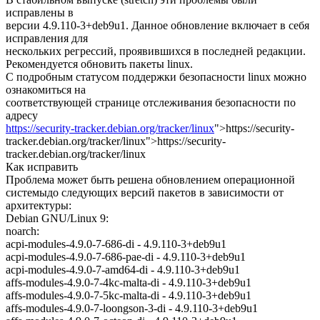
исправлены в
версии 4.9.110-3+deb9u1. Данное обновление включает в себя
исправления для
нескольких регрессий, проявившихся в последней редакции.
Рекомендуется обновить пакеты linux.
С подробным статусом поддержки безопасности linux можно
ознакомиться на
соответствующей странице отслеживания безопасности по
адресу
https://security-tracker.debian.org/tracker/linux
">https://security-
tracker.debian.org/tracker/linux">https://security-
tracker.debian.org/tracker/linux
Как исправить
Проблема может быть решена обновлением операционной
системыдо следующих версий пакетов в зависимости от
архитектуры:
Debian GNU/Linux 9:
noarch:
acpi-modules-4.9.0-7-686-di - 4.9.110-3+deb9u1
acpi-modules-4.9.0-7-686-pae-di - 4.9.110-3+deb9u1
acpi-modules-4.9.0-7-amd64-di - 4.9.110-3+deb9u1
affs-modules-4.9.0-7-4kc-malta-di - 4.9.110-3+deb9u1
affs-modules-4.9.0-7-5kc-malta-di - 4.9.110-3+deb9u1
affs-modules-4.9.0-7-loongson-3-di - 4.9.110-3+deb9u1