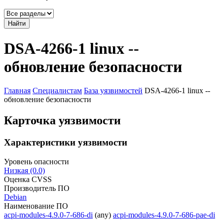
Найти
DSA-4266-1 linux --
обновление безопасности
Главная
Специалистам
База уязвимостей
DSA-4266-1 linux --
обновление безопасности
Карточка уязвимости
Характеристики уязвимости
Уровень опасности
Низкая (0.0)
Оценка CVSS
Производитель ПО
Debian
Наименование ПО
acpi-modules-4.9.0-7-686-di
(any)
acpi-modules-4.9.0-7-686-pae-di