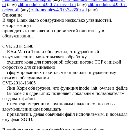
di
(any)
zlib-modules-4.9.0-7-marvell-di
(any)
zlib-modules-4.9.0-7-
octeon-di
(any)
zlib-modules-4.9.0-7-s390x-di
(any)
Описание
В ядре Linux было обнаружено несколько уязвимостей,
которые могут
приводить к повышению привилегий или отказу в
обслуживании.
CVE-2018-5390
Юха-Матти Тилли обнаружил, что удалённый
злоумышленник может вызвать обработку
худшего кода для повторной сборки потока TCP с низкой
скоростью для специально
сформированных пакетов, что приводит к удалённому
отказу в обслуживании.
CVE-2018-13405
Янн Хорн обнаружил, что функция inode_init_owner в файле
fs/inode.c в ядре Linux позволяет локальным пользователям
создавать файлы
с непреднамеренным групповым владением, позволяя
злоумышленникам повышать
привилегии, делая обычный файл исполняемым, и добавляя
ему флаг SGID.
В стабильном выпуске (stretch) эти проблемы были