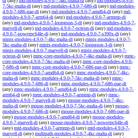
di
(any)
md-modules-4.9.0-7-4kc-malta-di
(any)
md-modules-4.9.0-
7-5kc-malta-di
(any)
md-modules-4.9.0-7-686-di
(any)
md-modules-
4.9.0-7-686-pae-di
(any)
md-modules-4.9.0-7-amd64-di
(any)
md-
modules-4.9.0-7-arm64-di
(any)
md-modules-4.9.0-7-armmp-di
(any)
md-modules-4.9.0-7-loongson-3-di
(any)
md-modules-4.9.0-7-
marvell-di
(any)
md-modules-4.9.0-7-octeon-di
(any)
md-modules-
4.9.0-7-powerpc64le-di
(any)
md-modules-4.9.0-7-s390x-di
(any)
minix-modules-4.9.0-7-4kc-malta-di
(any)
minix-modules-4.9.0-7-
5kc-malta-di
(any)
minix-modules-4.9.0-7-loongson-3-di
(any)
minix-modules-4.9.0-7-marvell-di
(any)
minix-modules-4.9.0-7-
octeon-di
(any)
mmc-core-modules-4.9.0-7-4kc-malta-di
(any)
mmc-
core-modules-4.9.0-7-5kc-malta-di
(any)
mmc-core-modules-4.9.0-
7-686-di
(any)
mmc-core-modules-4.9.0-7-686-pae-di
(any)
mmc-
core-modules-4.9.0-7-amd64-di
(any)
mmc-modules-4.9.0-7-4kc-
malta-di
(any)
mmc-modules-4.9.0-7-5kc-malta-di
(any)
mmc-
modules-4.9.0-7-686-di
(any)
mmc-modules-4.9.0-7-686-pae-di
(any)
mmc-modules-4.9.0-7-amd64-di
(any)
mmc-modules-4.9.0-7-
arm64-di
(any)
mmc-modules-4.9.0-7-armmp-di
(any)
mmc-
modules-4.9.0-7-marvell-di
(any)
mouse-modules-4.9.0-7-4kc-
malta-di
(any)
mouse-modules-4.9.0-7-5kc-malta-di
(any)
mouse-
modules-4.9.0-7-686-di
(any)
mouse-modules-4.9.0-7-686-pae-di
(any)
mouse-modules-4.9.0-7-amd64-di
(any)
mouse-modules-
4.9.0-7-marvell-di
(any)
mouse-modules-4.9.0-7-powerpc64le-di
(any)
mtd-modules-4.9.0-7-armmp-di
(any)
mtd-modules-4.9.0-7-
marvell-di
(any)
multipath-modules-4.9.0-7-4kc-malta-di
(any)