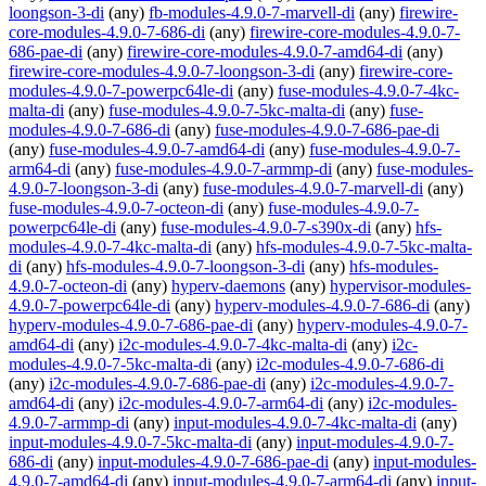
loongson-3-di
(any)
fb-modules-4.9.0-7-marvell-di
(any)
firewire-
core-modules-4.9.0-7-686-di
(any)
firewire-core-modules-4.9.0-7-
686-pae-di
(any)
firewire-core-modules-4.9.0-7-amd64-di
(any)
firewire-core-modules-4.9.0-7-loongson-3-di
(any)
firewire-core-
modules-4.9.0-7-powerpc64le-di
(any)
fuse-modules-4.9.0-7-4kc-
malta-di
(any)
fuse-modules-4.9.0-7-5kc-malta-di
(any)
fuse-
modules-4.9.0-7-686-di
(any)
fuse-modules-4.9.0-7-686-pae-di
(any)
fuse-modules-4.9.0-7-amd64-di
(any)
fuse-modules-4.9.0-7-
arm64-di
(any)
fuse-modules-4.9.0-7-armmp-di
(any)
fuse-modules-
4.9.0-7-loongson-3-di
(any)
fuse-modules-4.9.0-7-marvell-di
(any)
fuse-modules-4.9.0-7-octeon-di
(any)
fuse-modules-4.9.0-7-
powerpc64le-di
(any)
fuse-modules-4.9.0-7-s390x-di
(any)
hfs-
modules-4.9.0-7-4kc-malta-di
(any)
hfs-modules-4.9.0-7-5kc-malta-
di
(any)
hfs-modules-4.9.0-7-loongson-3-di
(any)
hfs-modules-
4.9.0-7-octeon-di
(any)
hyperv-daemons
(any)
hypervisor-modules-
4.9.0-7-powerpc64le-di
(any)
hyperv-modules-4.9.0-7-686-di
(any)
hyperv-modules-4.9.0-7-686-pae-di
(any)
hyperv-modules-4.9.0-7-
amd64-di
(any)
i2c-modules-4.9.0-7-4kc-malta-di
(any)
i2c-
modules-4.9.0-7-5kc-malta-di
(any)
i2c-modules-4.9.0-7-686-di
(any)
i2c-modules-4.9.0-7-686-pae-di
(any)
i2c-modules-4.9.0-7-
amd64-di
(any)
i2c-modules-4.9.0-7-arm64-di
(any)
i2c-modules-
4.9.0-7-armmp-di
(any)
input-modules-4.9.0-7-4kc-malta-di
(any)
input-modules-4.9.0-7-5kc-malta-di
(any)
input-modules-4.9.0-7-
686-di
(any)
input-modules-4.9.0-7-686-pae-di
(any)
input-modules-
4.9.0-7-amd64-di
(any)
input-modules-4.9.0-7-arm64-di
(any)
input-