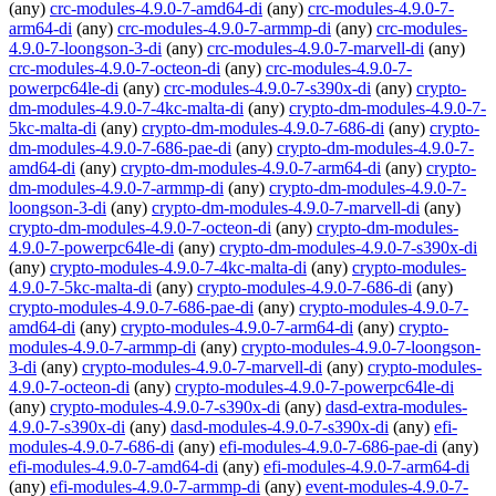
(any)
crc-modules-4.9.0-7-amd64-di
(any)
crc-modules-4.9.0-7-
arm64-di
(any)
crc-modules-4.9.0-7-armmp-di
(any)
crc-modules-
4.9.0-7-loongson-3-di
(any)
crc-modules-4.9.0-7-marvell-di
(any)
crc-modules-4.9.0-7-octeon-di
(any)
crc-modules-4.9.0-7-
powerpc64le-di
(any)
crc-modules-4.9.0-7-s390x-di
(any)
crypto-
dm-modules-4.9.0-7-4kc-malta-di
(any)
crypto-dm-modules-4.9.0-7-
5kc-malta-di
(any)
crypto-dm-modules-4.9.0-7-686-di
(any)
crypto-
dm-modules-4.9.0-7-686-pae-di
(any)
crypto-dm-modules-4.9.0-7-
amd64-di
(any)
crypto-dm-modules-4.9.0-7-arm64-di
(any)
crypto-
dm-modules-4.9.0-7-armmp-di
(any)
crypto-dm-modules-4.9.0-7-
loongson-3-di
(any)
crypto-dm-modules-4.9.0-7-marvell-di
(any)
crypto-dm-modules-4.9.0-7-octeon-di
(any)
crypto-dm-modules-
4.9.0-7-powerpc64le-di
(any)
crypto-dm-modules-4.9.0-7-s390x-di
(any)
crypto-modules-4.9.0-7-4kc-malta-di
(any)
crypto-modules-
4.9.0-7-5kc-malta-di
(any)
crypto-modules-4.9.0-7-686-di
(any)
crypto-modules-4.9.0-7-686-pae-di
(any)
crypto-modules-4.9.0-7-
amd64-di
(any)
crypto-modules-4.9.0-7-arm64-di
(any)
crypto-
modules-4.9.0-7-armmp-di
(any)
crypto-modules-4.9.0-7-loongson-
3-di
(any)
crypto-modules-4.9.0-7-marvell-di
(any)
crypto-modules-
4.9.0-7-octeon-di
(any)
crypto-modules-4.9.0-7-powerpc64le-di
(any)
crypto-modules-4.9.0-7-s390x-di
(any)
dasd-extra-modules-
4.9.0-7-s390x-di
(any)
dasd-modules-4.9.0-7-s390x-di
(any)
efi-
modules-4.9.0-7-686-di
(any)
efi-modules-4.9.0-7-686-pae-di
(any)
efi-modules-4.9.0-7-amd64-di
(any)
efi-modules-4.9.0-7-arm64-di
(any)
efi-modules-4.9.0-7-armmp-di
(any)
event-modules-4.9.0-7-