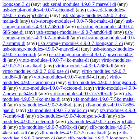
loongson-3-di
(any)
usb-serial-modules-4.9.0-7-marvell-di
(any)
usb-serial-modules-4.9.0-7-octeon-di
(any)
usb-serial-modules-
4.9.0-7-powerpc64le-di
(any)
usb-storage-modules-4.9.0-7-4kc-
malta-di
(any)
usb-storage-modules-4.9.0-7-5kc-malta-di
(any)
usb-
storage-modules-4.9.0-7-686-di
(any)
usb-storage-modules-4.9.0-7-
686-pae-di
(any)
usb-storage-modules-4.9.0-7-amd64-di
(any)
usb-
storage-modules-4.9.0-7-arm64-di
(any)
usb-storage-modules-4.9.0-
7-armmp-di
(any)
usb-storage-modules-4.9.0-7-loongson-3-di
(any)
usb-storage-modules-4.9.0-7-marvell-di
(any)
usb-storage-modules-
4.9.0-7-octeon-di
(any)
usb-storage-modules-4.9.0-7-powerpc64le-
di
(any)
virtio-modules-4.9.0-7-4kc-malta-di
(any)
virtio-modules-
4.9.0-7-5kc-malta-di
(any)
virtio-modules-4.9.0-7-686-di
(any)
virtio-modules-4.9.0-7-686-pae-di
(any)
virtio-modules-4.9.0-7-
amd64-di
(any)
virtio-modules-4.9.0-7-arm64-di
(any)
virtio-
modules-4.9.0-7-armmp-di
(any)
virtio-modules-4.9.0-7-loongson-3-
di
(any)
virtio-modules-4.9.0-7-octeon-di
(any)
virtio-modules-4.9.0-
7-powerpc64le-di
(any)
virtio-modules-4.9.0-7-s390x-di
(any)
xfs-
modules-4.9.0-7-4kc-malta-di
(any)
xfs-modules-4.9.0-7-5kc-malta-
di
(any)
xfs-modules-4.9.0-7-686-di
(any)
xfs-modules-4.9.0-7-686-
pae-di
(any)
xfs-modules-4.9.0-7-amd64-di
(any)
xfs-modules-4.9.0-
7-arm64-di
(any)
xfs-modules-4.9.0-7-loongson-3-di
(any)
xfs-
modules-4.9.0-7-octeon-di
(any)
xfs-modules-4.9.0-7-powerpc64le-
di
(any)
xfs-modules-4.9.0-7-s390x-di
(any)
zlib-modules-4.9.0-7-
4kc-malta-di
(any)
zlib-modules-4.9.0-7-5kc-malta-di
(any)
zlib-
modules-4.9.0-7-armmp-di
(any)
zlib-modules-4.9.0-7-loongson-3-