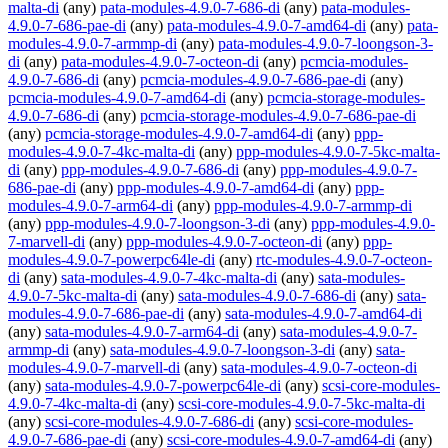
malta-di
(any)
pata-modules-4.9.0-7-686-di
(any)
pata-modules-
4.9.0-7-686-pae-di
(any)
pata-modules-4.9.0-7-amd64-di
(any)
pata-
modules-4.9.0-7-armmp-di
(any)
pata-modules-4.9.0-7-loongson-3-
di
(any)
pata-modules-4.9.0-7-octeon-di
(any)
pcmcia-modules-
4.9.0-7-686-di
(any)
pcmcia-modules-4.9.0-7-686-pae-di
(any)
pcmcia-modules-4.9.0-7-amd64-di
(any)
pcmcia-storage-modules-
4.9.0-7-686-di
(any)
pcmcia-storage-modules-4.9.0-7-686-pae-di
(any)
pcmcia-storage-modules-4.9.0-7-amd64-di
(any)
ppp-
modules-4.9.0-7-4kc-malta-di
(any)
ppp-modules-4.9.0-7-5kc-malta-
di
(any)
ppp-modules-4.9.0-7-686-di
(any)
ppp-modules-4.9.0-7-
686-pae-di
(any)
ppp-modules-4.9.0-7-amd64-di
(any)
ppp-
modules-4.9.0-7-arm64-di
(any)
ppp-modules-4.9.0-7-armmp-di
(any)
ppp-modules-4.9.0-7-loongson-3-di
(any)
ppp-modules-4.9.0-
7-marvell-di
(any)
ppp-modules-4.9.0-7-octeon-di
(any)
ppp-
modules-4.9.0-7-powerpc64le-di
(any)
rtc-modules-4.9.0-7-octeon-
di
(any)
sata-modules-4.9.0-7-4kc-malta-di
(any)
sata-modules-
4.9.0-7-5kc-malta-di
(any)
sata-modules-4.9.0-7-686-di
(any)
sata-
modules-4.9.0-7-686-pae-di
(any)
sata-modules-4.9.0-7-amd64-di
(any)
sata-modules-4.9.0-7-arm64-di
(any)
sata-modules-4.9.0-7-
armmp-di
(any)
sata-modules-4.9.0-7-loongson-3-di
(any)
sata-
modules-4.9.0-7-marvell-di
(any)
sata-modules-4.9.0-7-octeon-di
(any)
sata-modules-4.9.0-7-powerpc64le-di
(any)
scsi-core-modules-
4.9.0-7-4kc-malta-di
(any)
scsi-core-modules-4.9.0-7-5kc-malta-di
(any)
scsi-core-modules-4.9.0-7-686-di
(any)
scsi-core-modules-
4.9.0-7-686-pae-di
(any)
scsi-core-modules-4.9.0-7-amd64-di
(any)