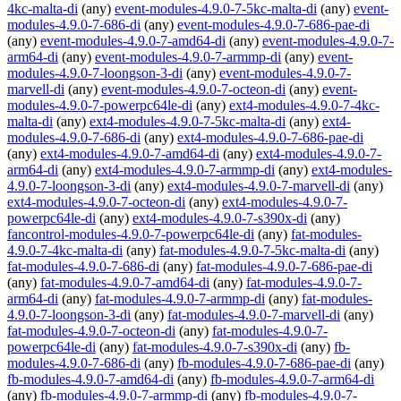
4kc-malta-di
(any)
event-modules-4.9.0-7-5kc-malta-di
(any)
event-
modules-4.9.0-7-686-di
(any)
event-modules-4.9.0-7-686-pae-di
(any)
event-modules-4.9.0-7-amd64-di
(any)
event-modules-4.9.0-7-
arm64-di
(any)
event-modules-4.9.0-7-armmp-di
(any)
event-
modules-4.9.0-7-loongson-3-di
(any)
event-modules-4.9.0-7-
marvell-di
(any)
event-modules-4.9.0-7-octeon-di
(any)
event-
modules-4.9.0-7-powerpc64le-di
(any)
ext4-modules-4.9.0-7-4kc-
malta-di
(any)
ext4-modules-4.9.0-7-5kc-malta-di
(any)
ext4-
modules-4.9.0-7-686-di
(any)
ext4-modules-4.9.0-7-686-pae-di
(any)
ext4-modules-4.9.0-7-amd64-di
(any)
ext4-modules-4.9.0-7-
arm64-di
(any)
ext4-modules-4.9.0-7-armmp-di
(any)
ext4-modules-
4.9.0-7-loongson-3-di
(any)
ext4-modules-4.9.0-7-marvell-di
(any)
ext4-modules-4.9.0-7-octeon-di
(any)
ext4-modules-4.9.0-7-
powerpc64le-di
(any)
ext4-modules-4.9.0-7-s390x-di
(any)
fancontrol-modules-4.9.0-7-powerpc64le-di
(any)
fat-modules-
4.9.0-7-4kc-malta-di
(any)
fat-modules-4.9.0-7-5kc-malta-di
(any)
fat-modules-4.9.0-7-686-di
(any)
fat-modules-4.9.0-7-686-pae-di
(any)
fat-modules-4.9.0-7-amd64-di
(any)
fat-modules-4.9.0-7-
arm64-di
(any)
fat-modules-4.9.0-7-armmp-di
(any)
fat-modules-
4.9.0-7-loongson-3-di
(any)
fat-modules-4.9.0-7-marvell-di
(any)
fat-modules-4.9.0-7-octeon-di
(any)
fat-modules-4.9.0-7-
powerpc64le-di
(any)
fat-modules-4.9.0-7-s390x-di
(any)
fb-
modules-4.9.0-7-686-di
(any)
fb-modules-4.9.0-7-686-pae-di
(any)
fb-modules-4.9.0-7-amd64-di
(any)
fb-modules-4.9.0-7-arm64-di
(any)
fb-modules-4.9.0-7-armmp-di
(any)
fb-modules-4.9.0-7-