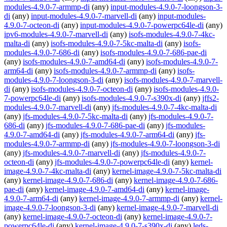
modules-4.9.0-7-armmp-di
(any)
input-modules-4.9.0-7-loongson-3-
di
(any)
input-modules-4.9.0-7-marvell-di
(any)
input-modules-
4.9.0-7-octeon-di
(any)
input-modules-4.9.0-7-powerpc64le-di
(any)
ipv6-modules-4.9.0-7-marvell-di
(any)
isofs-modules-4.9.0-7-4kc-
malta-di
(any)
isofs-modules-4.9.0-7-5kc-malta-di
(any)
isofs-
modules-4.9.0-7-686-di
(any)
isofs-modules-4.9.0-7-686-pae-di
(any)
isofs-modules-4.9.0-7-amd64-di
(any)
isofs-modules-4.9.0-7-
arm64-di
(any)
isofs-modules-4.9.0-7-armmp-di
(any)
isofs-
modules-4.9.0-7-loongson-3-di
(any)
isofs-modules-4.9.0-7-marvell-
di
(any)
isofs-modules-4.9.0-7-octeon-di
(any)
isofs-modules-4.9.0-
7-powerpc64le-di
(any)
isofs-modules-4.9.0-7-s390x-di
(any)
jffs2-
modules-4.9.0-7-marvell-di
(any)
jfs-modules-4.9.0-7-4kc-malta-di
(any)
jfs-modules-4.9.0-7-5kc-malta-di
(any)
jfs-modules-4.9.0-7-
686-di
(any)
jfs-modules-4.9.0-7-686-pae-di
(any)
jfs-modules-
4.9.0-7-amd64-di
(any)
jfs-modules-4.9.0-7-arm64-di
(any)
jfs-
modules-4.9.0-7-armmp-di
(any)
jfs-modules-4.9.0-7-loongson-3-di
(any)
jfs-modules-4.9.0-7-marvell-di
(any)
jfs-modules-4.9.0-7-
octeon-di
(any)
jfs-modules-4.9.0-7-powerpc64le-di
(any)
kernel-
image-4.9.0-7-4kc-malta-di
(any)
kernel-image-4.9.0-7-5kc-malta-di
(any)
kernel-image-4.9.0-7-686-di
(any)
kernel-image-4.9.0-7-686-
pae-di
(any)
kernel-image-4.9.0-7-amd64-di
(any)
kernel-image-
4.9.0-7-arm64-di
(any)
kernel-image-4.9.0-7-armmp-di
(any)
kernel-
image-4.9.0-7-loongson-3-di
(any)
kernel-image-4.9.0-7-marvell-di
(any)
kernel-image-4.9.0-7-octeon-di
(any)
kernel-image-4.9.0-7-
powerpc64le-di
(any)
kernel-image-4.9.0-7-s390x-di
(any)
leds-