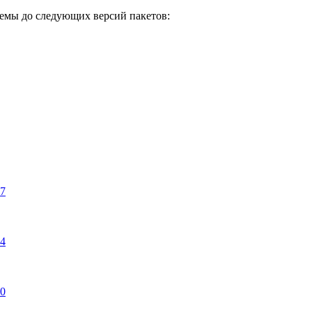
емы до следующих версий пакетов:
27
84
40