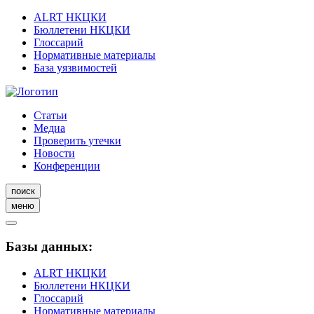
ALRT НКЦКИ
Бюллетени НКЦКИ
Глоссарий
Нормативные материалы
База уязвимостей
Статьи
Медиа
Проверить утечки
Новости
Конференции
поиск
меню
Базы данных:
ALRT НКЦКИ
Бюллетени НКЦКИ
Глоссарий
Нормативные материалы