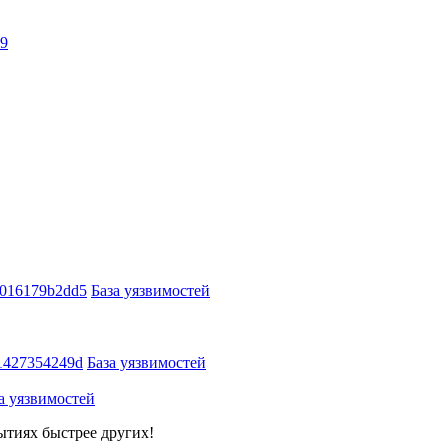
39
0016179b2dd5
База уязвимостей
1427354249d
База уязвимостей
а уязвимостей
ытиях быстрее других!