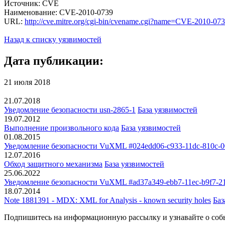
Источник: CVE
Наименование: CVE-2010-0739
URL:
http://cve.mitre.org/cgi-bin/cvename.cgi?name=CVE-2010-07
Назад к списку уязвимостей
Дата публикации:
21 июля 2018
21.07.2018
Уведомление безопасности usn-2865-1
База уязвимостей
19.07.2012
Выполнение произвольного кода
База уязвимостей
01.08.2015
Уведомление безопасности VuXML #024edd06-c933-11dc-810c-
12.07.2016
Обход защитного механизма
База уязвимостей
25.06.2022
Уведомление безопасности VuXML #ad37a349-ebb7-11ec-b9f7-2
18.07.2014
Note 1881391 - MDX: XML for Analysis - known security holes
Баз
Подпишитесь
на информационную рассылку и узнавайте о соб