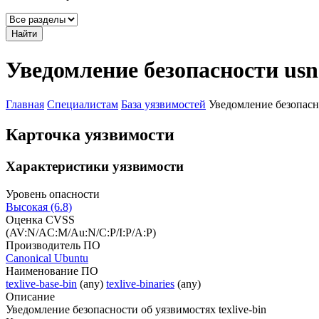
Найти
Уведомление безопасности usn
Главная
Специалистам
База уязвимостей
Уведомление безопасн
Карточка уязвимости
Характеристики уязвимости
Уровень опасности
Высокая (6.8)
Оценка CVSS
(AV:N/AC:M/Au:N/C:P/I:P/A:P)
Производитель ПО
Canonical Ubuntu
Наименование ПО
texlive-base-bin
(any)
texlive-binaries
(any)
Описание
Уведомление безопасности об уязвимостях texlive-bin