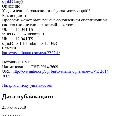
squid3
(any)
Описание
Уведомление безопасности об уязвимостях squid3
Как исправить
Проблема может быть решена обновлением операционной
системы до следующих версий пакетов:
Ubuntu 14.04 LTS
squid3 - 3.3.8-1ubuntu6.1
Ubuntu 12.04 LTS
squid3 - 3.1.19-1ubuntu3.12.04.3
Ссылки
https://usn.ubuntu.com/usn-2327-1/
Источник: CVE
Наименование: CVE-2014-3609
URL:
http://cve.mitre.org/cgi-bin/cvename.cgi?name=CVE-2014-
3609
Назад к списку уязвимостей
Дата публикации:
21 июля 2018