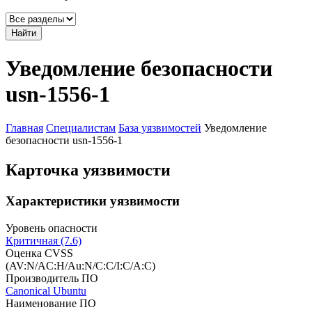
Найти
Уведомление безопасности
usn-1556-1
Главная
Специалистам
База уязвимостей
Уведомление
безопасности usn-1556-1
Карточка уязвимости
Характеристики уязвимости
Уровень опасности
Критичная (7.6)
Оценка CVSS
(AV:N/AC:H/Au:N/C:C/I:C/A:C)
Производитель ПО
Canonical Ubuntu
Наименование ПО