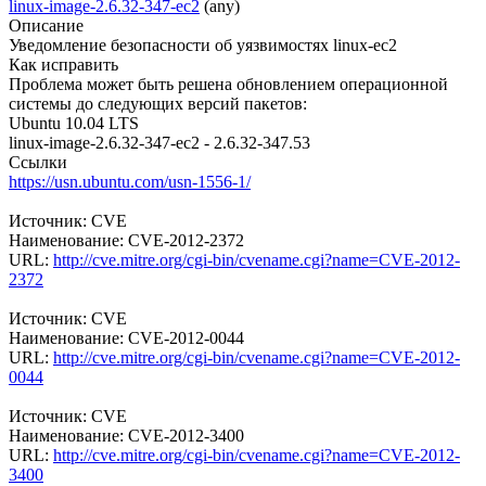
linux-image-2.6.32-347-ec2
(any)
Описание
Уведомление безопасности об уязвимостях linux-ec2
Как исправить
Проблема может быть решена обновлением операционной
системы до следующих версий пакетов:
Ubuntu 10.04 LTS
linux-image-2.6.32-347-ec2 - 2.6.32-347.53
Ссылки
https://usn.ubuntu.com/usn-1556-1/
Источник: CVE
Наименование: CVE-2012-2372
URL:
http://cve.mitre.org/cgi-bin/cvename.cgi?name=CVE-2012-
2372
Источник: CVE
Наименование: CVE-2012-0044
URL:
http://cve.mitre.org/cgi-bin/cvename.cgi?name=CVE-2012-
0044
Источник: CVE
Наименование: CVE-2012-3400
URL:
http://cve.mitre.org/cgi-bin/cvename.cgi?name=CVE-2012-
3400