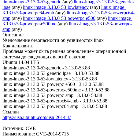
linux-image-3.13.0-53-generic
(any)
linux-image-3.13.0-53-generic-
lpae
(any)
linux-image-3.13.0-53-lowlatency
(any)
linux-image-
3.13.0-53-powerpc64-emb
(any)
linux-image-3.13.0-53-powerpc64-
smp
(any)
linux-image-3.13.0-53-powerpc-e500
(any)
linux-image-
3.13.0-53-powerpc-e500mc
(any)
linux-image-3.13.0-53-powerpc-
smp
(any)
Описание
Уведомление безопасности об уязвимостях linux
Как исправить
Проблема может быть решена обновлением операционной
системы до следующих версий пакетов:
Ubuntu 14.04 LTS
linux-image-3.13.0-53-generic - 3.13.0-53.88
linux-image-3.13.0-53-generic-lpae - 3.13.0-53.88
linux-image-3.13.0-53-lowlatency - 3.13.0-53.88
linux-image-3.13.0-53-powerpc-e500 - 3.13.0-53.88
linux-image-3.13.0-53-powerpc-e500mc - 3.13.0-53.88
linux-image-3.13.0-53-powerpc-smp - 3.13.0-53.88
linux-image-3.13.0-53-powerpc64-emb - 3.13.0-53.88
linux-image-3.13.0-53-powerpc64-smp - 3.13.0-53.88
Ссылки
https://usn.ubuntu.com/usn-2614-1/
Источник: CVE
Наименование: CVE-2014-9715