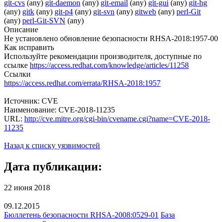
git-cvs
(any)
git-daemon
(any)
git-email
(any)
git-gui
(any)
git-hg
(any)
gitk
(any)
git-p4
(any)
git-svn
(any)
gitweb
(any)
perl-Git
(any)
perl-Git-SVN
(any)
Описание
Не установлено обновление безопасности RHSA-2018:1957-00
Как исправить
Используйте рекомендации производителя, доступные по
ссылке
https://access.redhat.com/knowledge/articles/11258
Ссылки
https://access.redhat.com/errata/RHSA-2018:1957
Источник: CVE
Наименование: CVE-2018-11235
URL:
http://cve.mitre.org/cgi-bin/cvename.cgi?name=CVE-2018-
11235
Назад к списку уязвимостей
Дата публикации:
22 июня 2018
09.12.2015
Бюллетень безопасности RHSA-2008:0529-01
База