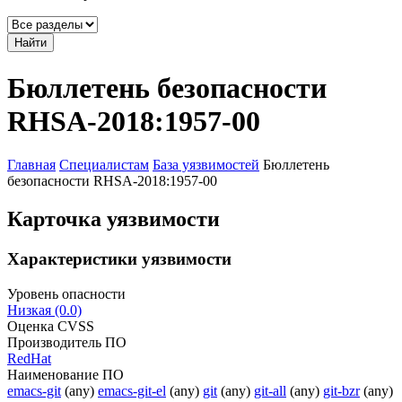
Найти
Бюллетень безопасности
RHSA-2018:1957-00
Главная
Специалистам
База уязвимостей
Бюллетень
безопасности RHSA-2018:1957-00
Карточка уязвимости
Характеристики уязвимости
Уровень опасности
Низкая (0.0)
Оценка CVSS
Производитель ПО
RedHat
Наименование ПО
emacs-git
(any)
emacs-git-el
(any)
git
(any)
git-all
(any)
git-bzr
(any)