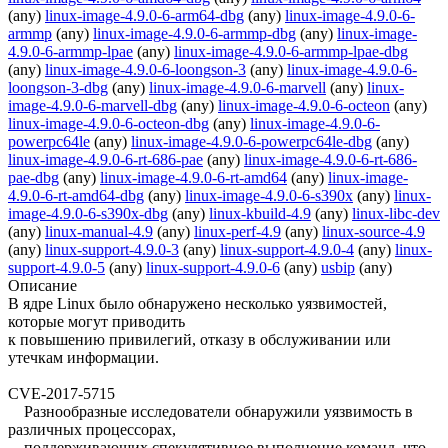
(any)
linux-image-4.9.0-6-arm64-dbg
(any)
linux-image-4.9.0-6-
armmp
(any)
linux-image-4.9.0-6-armmp-dbg
(any)
linux-image-
4.9.0-6-armmp-lpae
(any)
linux-image-4.9.0-6-armmp-lpae-dbg
(any)
linux-image-4.9.0-6-loongson-3
(any)
linux-image-4.9.0-6-
loongson-3-dbg
(any)
linux-image-4.9.0-6-marvell
(any)
linux-
image-4.9.0-6-marvell-dbg
(any)
linux-image-4.9.0-6-octeon
(any)
linux-image-4.9.0-6-octeon-dbg
(any)
linux-image-4.9.0-6-
powerpc64le
(any)
linux-image-4.9.0-6-powerpc64le-dbg
(any)
linux-image-4.9.0-6-rt-686-pae
(any)
linux-image-4.9.0-6-rt-686-
pae-dbg
(any)
linux-image-4.9.0-6-rt-amd64
(any)
linux-image-
4.9.0-6-rt-amd64-dbg
(any)
linux-image-4.9.0-6-s390x
(any)
linux-
image-4.9.0-6-s390x-dbg
(any)
linux-kbuild-4.9
(any)
linux-libc-dev
(any)
linux-manual-4.9
(any)
linux-perf-4.9
(any)
linux-source-4.9
(any)
linux-support-4.9.0-3
(any)
linux-support-4.9.0-4
(any)
linux-
support-4.9.0-5
(any)
linux-support-4.9.0-6
(any)
usbip
(any)
Описание
В ядре Linux было обнаружено несколько уязвимостей,
которые могут приводить
к повышению привилегий, отказу в обслуживании или
утечкам информации.
CVE-2017-5715
Разнообразные исследователи обнаружили уязвимость в
различных процессорах,
поддерживающих спекулятивное выполнение команд, что