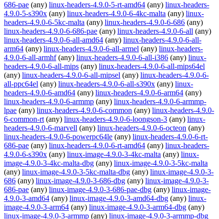
686-pae
(any)
linux-headers-4.9.0-5-rt-amd64
(any)
linux-headers-
4.9.0-5-s390x
(any)
linux-headers-4.9.0-6-4kc-malta
(any)
linux-
headers-4.9.0-6-5kc-malta
(any)
linux-headers-4.9.0-6-686
(any)
linux-headers-4.9.0-6-686-pae
(any)
linux-headers-4.9.0-6-all
(any)
linux-headers-4.9.0-6-all-amd64
(any)
linux-headers-4.9.0-6-all-
arm64
(any)
linux-headers-4.9.0-6-all-armel
(any)
linux-headers-
4.9.0-6-all-armhf
(any)
linux-headers-4.9.0-6-all-i386
(any)
linux-
headers-4.9.0-6-all-mips
(any)
linux-headers-4.9.0-6-all-mips64el
(any)
linux-headers-4.9.0-6-all-mipsel
(any)
linux-headers-4.9.0-6-
all-ppc64el
(any)
linux-headers-4.9.0-6-all-s390x
(any)
linux-
headers-4.9.0-6-amd64
(any)
linux-headers-4.9.0-6-arm64
(any)
linux-headers-4.9.0-6-armmp
(any)
linux-headers-4.9.0-6-armmp-
lpae
(any)
linux-headers-4.9.0-6-common
(any)
linux-headers-4.9.0-
6-common-rt
(any)
linux-headers-4.9.0-6-loongson-3
(any)
linux-
headers-4.9.0-6-marvell
(any)
linux-headers-4.9.0-6-octeon
(any)
linux-headers-4.9.0-6-powerpc64le
(any)
linux-headers-4.9.0-6-rt-
686-pae
(any)
linux-headers-4.9.0-6-rt-amd64
(any)
linux-headers-
4.9.0-6-s390x
(any)
linux-image-4.9.0-3-4kc-malta
(any)
linux-
image-4.9.0-3-4kc-malta-dbg
(any)
linux-image-4.9.0-3-5kc-malta
(any)
linux-image-4.9.0-3-5kc-malta-dbg
(any)
linux-image-4.9.0-3-
686
(any)
linux-image-4.9.0-3-686-dbg
(any)
linux-image-4.9.0-3-
686-pae
(any)
linux-image-4.9.0-3-686-pae-dbg
(any)
linux-image-
4.9.0-3-amd64
(any)
linux-image-4.9.0-3-amd64-dbg
(any)
linux-
image-4.9.0-3-arm64
(any)
linux-image-4.9.0-3-arm64-dbg
(any)
linux-image-4.9.0-3-armmp
(any)
linux-image-4.9.0-3-armmp-dbg