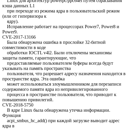
Linux для архитектур powerpc/ppc64el путём сбрасывания
кэша данных L1
при переходе из режима ядра в пользовательский режим
(или от гипервизора к
ядру).
Исправление работает на процессорах Power7, Power8 и
Power9.
CVE-2017-13166
Была обнаружена ошибка в прослойке 32-битной
совместимости в коде
обработки IOCTL v4l2. Были отключены механизмы
защиты памяти, гарантирующие, что
предоставляемые пользователем буферы всегда будут
указывать на память пространства
пользователя, что разрешает адресу назначения находится в
пространстве ядра. Эта ошибка
может использоваться злоумышленником для перезаписи
содержимого памяти ядра из непривилегированного
процесса в пространстве пользователя, что приводит к
повышению привилегий.
CVE-2018-5750
В ядре Linux была обнаружена утечка информации.
Функция
acpi_smbus_hc_add() при каждой загрузке выводит адрес
ядра в