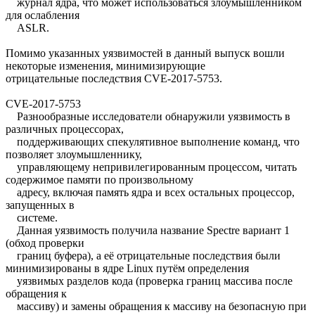
журнал ядра, что может использоваться злоумышленником
для ослабления
ASLR.
Помимо указанных уязвимостей в данный выпуск вошли
некоторые изменения, минимизирующие
отрицательные последствия CVE-2017-5753.
CVE-2017-5753
Разнообразные исследователи обнаружили уязвимость в
различных процессорах,
поддерживающих спекулятивное выполнение команд, что
позволяет злоумышленнику,
управляющему непривилегированным процессом, читать
содержимое памяти по произвольному
адресу, включая память ядра и всех остальных процессор,
запущенных в
системе.
Данная уязвимость получила название Spectre вариант 1
(обход проверки
границ буфера), а её отрицательные последствия были
минимизированы в ядре Linux путём определения
уязвимых разделов кода (проверка границ массива после
обращения к
массиву) и замены обращения к массиву на безопасную при