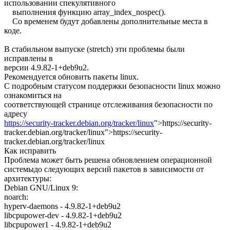
использовании спекулятивного
выполнения функцию array_index_nospec().
Со временем будут добавлены дополнительные места в
коде.
В стабильном выпуске (stretch) эти проблемы были
исправлены в
версии 4.9.82-1+deb9u2.
Рекомендуется обновить пакеты linux.
С подробным статусом поддержки безопасности linux можно
ознакомиться на
соответствующей странице отслеживания безопасности по
адресу
https://security-tracker.debian.org/tracker/linux
">https://security-
tracker.debian.org/tracker/linux">https://security-
tracker.debian.org/tracker/linux
Как исправить
Проблема может быть решена обновлением операционной
системыдо следующих версий пакетов в зависимости от
архитектуры:
Debian GNU/Linux 9:
noarch:
hyperv-daemons - 4.9.82-1+deb9u2
libcpupower-dev - 4.9.82-1+deb9u2
libcpupower1 - 4.9.82-1+deb9u2