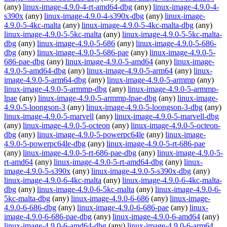
(any)
linux-image-4.9.0-4-rt-amd64-dbg
(any)
linux-image-4.9.0-4-
s390x
(any)
linux-image-4.9.0-4-s390x-dbg
(any)
linux-image-
4.9.0-5-4kc-malta
(any)
linux-image-4.9.0-5-4kc-malta-dbg
(any)
linux-image-4.9.0-5-5kc-malta
(any)
linux-image-4.9.0-5-5kc-malta-
dbg
(any)
linux-image-4.9.0-5-686
(any)
linux-image-4.9.0-5-686-
dbg
(any)
linux-image-4.9.0-5-686-pae
(any)
linux-image-4.9.0-5-
686-pae-dbg
(any)
linux-image-4.9.0-5-amd64
(any)
linux-image-
4.9.0-5-amd64-dbg
(any)
linux-image-4.9.0-5-arm64
(any)
linux-
image-4.9.0-5-arm64-dbg
(any)
linux-image-4.9.0-5-armmp
(any)
linux-image-4.9.0-5-armmp-dbg
(any)
linux-image-4.9.0-5-armmp-
lpae
(any)
linux-image-4.9.0-5-armmp-lpae-dbg
(any)
linux-image-
4.9.0-5-loongson-3
(any)
linux-image-4.9.0-5-loongson-3-dbg
(any)
linux-image-4.9.0-5-marvell
(any)
linux-image-4.9.0-5-marvell-dbg
(any)
linux-image-4.9.0-5-octeon
(any)
linux-image-4.9.0-5-octeon-
dbg
(any)
linux-image-4.9.0-5-powerpc64le
(any)
linux-image-
4.9.0-5-powerpc64le-dbg
(any)
linux-image-4.9.0-5-rt-686-pae
(any)
linux-image-4.9.0-5-rt-686-pae-dbg
(any)
linux-image-4.9.0-5-
rt-amd64
(any)
linux-image-4.9.0-5-rt-amd64-dbg
(any)
linux-
image-4.9.0-5-s390x
(any)
linux-image-4.9.0-5-s390x-dbg
(any)
linux-image-4.9.0-6-4kc-malta
(any)
linux-image-4.9.0-6-4kc-malta-
dbg
(any)
linux-image-4.9.0-6-5kc-malta
(any)
linux-image-4.9.0-6-
5kc-malta-dbg
(any)
linux-image-4.9.0-6-686
(any)
linux-image-
4.9.0-6-686-dbg
(any)
linux-image-4.9.0-6-686-pae
(any)
linux-
image-4.9.0-6-686-pae-dbg
(any)
linux-image-4.9.0-6-amd64
(any)
linux-image-4.9.0-6-amd64-dbg
(any)
linux-image-4.9.0-6-arm64