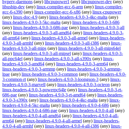
hyperv-daemons
(any)
libcpupower1
(any)
libcpupower-dev
(any)
libusbip-dev
(any)
linux-compiler-gcc-6-arm
(any)
linux-compiler-
gcc-6-s390
(any)
linux-compiler-gcc-6-x86
(any)
linux-cpupower
(any)
linux-doc-4.9
(any)
linux-headers-4.9.0-3-4kc-malta
(any)
linux-headers-4.9.0-3-5kc-malta
(any)
linux-headers-4.9.0-3-686
(any)
linux-headers-4.9.0-3-686-pae
(any)
linux-headers-4.9.0-3-all
(any)
linux-headers-4.9.0-3-all-amd64
(any)
linux-headers-4.9.0-3-
all-arm64
(any)
linux-headers-4.9.0-3-all-armel
(any)
linux-headers-
4.9.0-3-all-armhf
(any)
linux-headers-4.9.0-3-all-i386
(any)
linux-
headers-4.9.0-3-all-mips
(any)
linux-headers-4.9.0-3-all-mips64el
(any)
linux-headers-4.9.0-3-all-mipsel
(any)
linux-headers-4.9.0-3-
all-ppc64el
(any)
linux-headers-4.9.0-3-all-s390x
(any)
linux-
headers-4.9.0-3-amd64
(any)
linux-headers-4.9.0-3-arm64
(any)
linux-headers-4.9.0-3-armmp
(any)
linux-headers-4.9.0-3-armmp-
lpae
(any)
linux-headers-4.9.0-3-common
(any)
linux-headers-4.9.0-
3-common-rt
(any)
linux-headers-4.9.0-3-loongson-3
(any)
linux-
headers-4.9.0-3-marvell
(any)
linux-headers-4.9.0-3-octeon
(any)
linux-headers-4.9.0-3-powerpc64le
(any)
linux-headers-4.9.0-3-rt-
686-pae
(any)
linux-headers-4.9.0-3-rt-amd64
(any)
linux-headers-
4.9.0-3-s390x
(any)
linux-headers-4.9.0-4-4kc-malta
(any)
linux-
headers-4.9.0-4-5kc-malta
(any)
linux-headers-4.9.0-4-686
(any)
linux-headers-4.9.0-4-686-pae
(any)
linux-headers-4.9.0-4-all
(any)
linux-headers-4.9.0-4-all-amd64
(any)
linux-headers-4.9.0-4-all-
arm64
(any)
linux-headers-4.9.0-4-all-armel
(any)
linux-headers-
4.9.0-4-all-armhf
(any)
linux-headers-4.9.0-4-all-i386
(any)
linux-