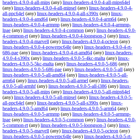
headers-4.9.0-4-all-mips
(any)
linux-headers-4.9.0-4-all-mips64el
(any)
linux-headers-4.9.0-4-all-mipsel
(any)
linux-headers-4.9.0-4-
all-ppc64el
(any)
linux-headers-4.9.0-4-all-s390x
(any)
linux-
headers-4.9.0-4-amd64
(any)
linux-headers-4.9.0-4-arm64
(any)
linux-headers-4.9.0-4-armmp
(any)
linux-headers-4.9.0-4-armmp-
lpae
(any)
linux-headers-4.9.0-4-common
(any)
linux-headers-4.9.0-
4-common-rt
(any)
linux-headers-4.9.0-4-loongson-3
(any)
linux-
headers-4.9.0-4-marvell
(any)
linux-headers-4.9.0-4-octeon
(any)
linux-headers-4.9.0-4-powerpc64le
(any)
linux-headers-4.9.0-4-rt-
686-pae
(any)
linux-headers-4.9.0-4-rt-amd64
(any)
linux-headers-
4.9.0-4-s390x
(any)
linux-headers-4.9.0-5-4kc-malta
(any)
linux-
headers-4.9.0-5-5kc-malta
(any)
linux-headers-4.9.0-5-686
(any)
linux-headers-4.9.0-5-686-pae
(any)
linux-headers-4.9.0-5-all
(any)
linux-headers-4.9.0-5-all-amd64
(any)
linux-headers-4.9.0-5-all-
arm64
(any)
linux-headers-4.9.0-5-all-armel
(any)
linux-headers-
4.9.0-5-all-armhf
(any)
linux-headers-4.9.0-5-all-i386
(any)
linux-
headers-4.9.0-5-all-mips
(any)
linux-headers-4.9.0-5-all-mips64el
(any)
linux-headers-4.9.0-5-all-mipsel
(any)
linux-headers-4.9.0-5-
all-ppc64el
(any)
linux-headers-4.9.0-5-all-s390x
(any)
linux-
headers-4.9.0-5-amd64
(any)
linux-headers-4.9.0-5-arm64
(any)
linux-headers-4.9.0-5-armmp
(any)
linux-headers-4.9.0-5-armmp-
lpae
(any)
linux-headers-4.9.0-5-common
(any)
linux-headers-4.9.0-
5-common-rt
(any)
linux-headers-4.9.0-5-loongson-3
(any)
linux-
headers-4.9.0-5-marvell
(any)
linux-headers-4.9.0-5-octeon
(any)
linux-headers-4.9.0-5-powerpc64le
(any)
linux-headers-4.9.0-5-rt-