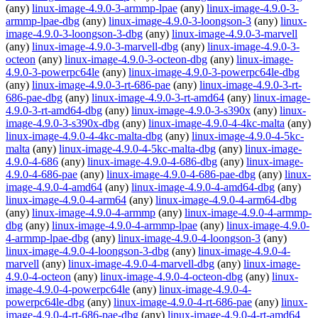
(any)
linux-image-4.9.0-3-armmp-lpae
(any)
linux-image-4.9.0-3-
armmp-lpae-dbg
(any)
linux-image-4.9.0-3-loongson-3
(any)
linux-
image-4.9.0-3-loongson-3-dbg
(any)
linux-image-4.9.0-3-marvell
(any)
linux-image-4.9.0-3-marvell-dbg
(any)
linux-image-4.9.0-3-
octeon
(any)
linux-image-4.9.0-3-octeon-dbg
(any)
linux-image-
4.9.0-3-powerpc64le
(any)
linux-image-4.9.0-3-powerpc64le-dbg
(any)
linux-image-4.9.0-3-rt-686-pae
(any)
linux-image-4.9.0-3-rt-
686-pae-dbg
(any)
linux-image-4.9.0-3-rt-amd64
(any)
linux-image-
4.9.0-3-rt-amd64-dbg
(any)
linux-image-4.9.0-3-s390x
(any)
linux-
image-4.9.0-3-s390x-dbg
(any)
linux-image-4.9.0-4-4kc-malta
(any)
linux-image-4.9.0-4-4kc-malta-dbg
(any)
linux-image-4.9.0-4-5kc-
malta
(any)
linux-image-4.9.0-4-5kc-malta-dbg
(any)
linux-image-
4.9.0-4-686
(any)
linux-image-4.9.0-4-686-dbg
(any)
linux-image-
4.9.0-4-686-pae
(any)
linux-image-4.9.0-4-686-pae-dbg
(any)
linux-
image-4.9.0-4-amd64
(any)
linux-image-4.9.0-4-amd64-dbg
(any)
linux-image-4.9.0-4-arm64
(any)
linux-image-4.9.0-4-arm64-dbg
(any)
linux-image-4.9.0-4-armmp
(any)
linux-image-4.9.0-4-armmp-
dbg
(any)
linux-image-4.9.0-4-armmp-lpae
(any)
linux-image-4.9.0-
4-armmp-lpae-dbg
(any)
linux-image-4.9.0-4-loongson-3
(any)
linux-image-4.9.0-4-loongson-3-dbg
(any)
linux-image-4.9.0-4-
marvell
(any)
linux-image-4.9.0-4-marvell-dbg
(any)
linux-image-
4.9.0-4-octeon
(any)
linux-image-4.9.0-4-octeon-dbg
(any)
linux-
image-4.9.0-4-powerpc64le
(any)
linux-image-4.9.0-4-
powerpc64le-dbg
(any)
linux-image-4.9.0-4-rt-686-pae
(any)
linux-
image-4.9.0-4-rt-686-pae-dbg
(any)
linux-image-4.9.0-4-rt-amd64