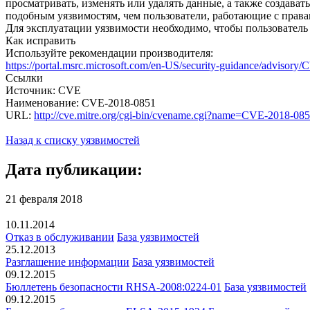
просматривать, изменять или удалять данные, а также создава
подобным уязвимостям, чем пользователи, работающие с права
Для эксплуатации уязвимости необходимо, чтобы пользователь
Как исправить
Используйте рекомендации производителя:
https://portal.msrc.microsoft.com/en-US/security-guidance/advisor
Ссылки
Источник: CVE
Наименование: CVE-2018-0851
URL:
http://cve.mitre.org/cgi-bin/cvename.cgi?name=CVE-2018-08
Назад к списку уязвимостей
Дата публикации:
21 февраля 2018
10.11.2014
Отказ в обслуживании
База уязвимостей
25.12.2013
Разглашение информации
База уязвимостей
09.12.2015
Бюллетень безопасности RHSA-2008:0224-01
База уязвимостей
09.12.2015