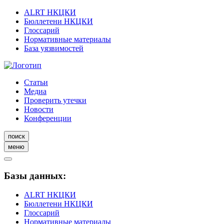
ALRT НКЦКИ
Бюллетени НКЦКИ
Глоссарий
Нормативные материалы
База уязвимостей
Статьи
Медиа
Проверить утечки
Новости
Конференции
поиск
меню
Базы данных:
ALRT НКЦКИ
Бюллетени НКЦКИ
Глоссарий
Нормативные материалы