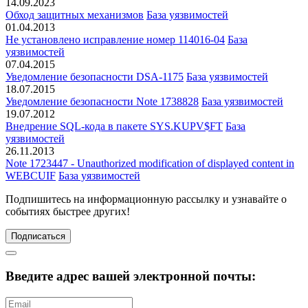
14.09.2023
Обход защитных механизмов
База уязвимостей
01.04.2013
Не установлено исправление номер 114016-04
База
уязвимостей
07.04.2015
Уведомление безопасности DSA-1175
База уязвимостей
18.07.2015
Уведомление безопасности Note 1738828
База уязвимостей
19.07.2012
Внедрение SQL-кода в пакете SYS.KUPV$FT
База
уязвимостей
26.11.2013
Note 1723447 - Unauthorized modification of displayed content in
WEBCUIF
База уязвимостей
Подпишитесь
на информационную рассылку и узнавайте о
событиях быстрее других!
Подписаться
Введите адрес вашей электронной почты: