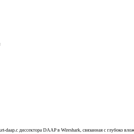
и
packet-daap.c диссектора DAAP в Wireshark, связанная с глубок