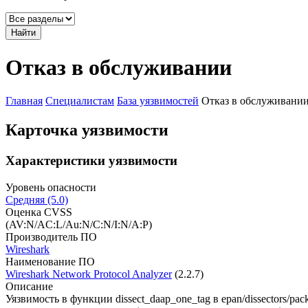
Найти
Отказ в обслуживании
Главная
Специалистам
База уязвимостей
Отказ в обслуживани
Карточка уязвимости
Характеристики уязвимости
Уровень опасности
Средняя (5.0)
Оценка CVSS
(AV:N/AC:L/Au:N/C:N/I:N/A:P)
Производитель ПО
Wireshark
Наименование ПО
Wireshark Network Protocol Analyzer
(2.2.7)
Описание
Уязвимость в функции dissect_daap_one_tag в epan/dissectors/