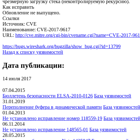
чрезмерную загрузку стека (неконтролируемую рекурсию).
Как исправить
Обновление не выпущено.
Ссылки
Источник: CVE
Наименование: CVE-2017-9617
URL:
http://cve.mitre.org/cgi-bin/cvename.cgi?name=CVE-2017-96
https://bugs.wireshark.org/bugzilla/show_bug.cgi?id=13799
Назад к списку уязвимостей
Дата публикации:
14 июля 2017
07.04.2015
Бюллетень безопасности ELSA-2010-0126
База уязвимостей
31.01.2019
Переполнение буфера в динамической памяти
База уязвимосте
01.04.2013
Не установлено исправление номер 118559-19
База уязвимосте
06.11.2014
Не установлено исправление 148565-01
База уязвимостей
28.05.2015