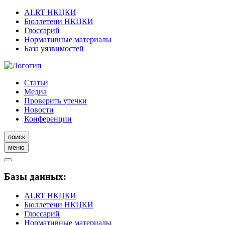
ALRT НКЦКИ
Бюллетени НКЦКИ
Глоссарий
Нормативные материалы
База уязвимостей
Статьи
Медиа
Проверить утечки
Новости
Конференции
поиск
меню
Базы данных:
ALRT НКЦКИ
Бюллетени НКЦКИ
Глоссарий
Нормативные материалы