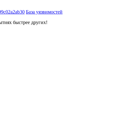
09c02a2ab30
База уязвимостей
ытиях быстрее других!