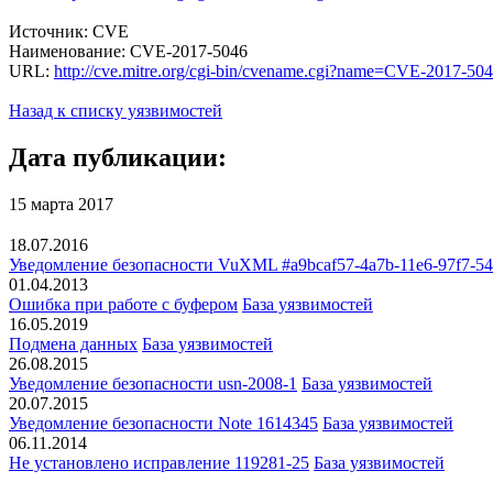
Источник: CVE
Наименование: CVE-2017-5046
URL:
http://cve.mitre.org/cgi-bin/cvename.cgi?name=CVE-2017-50
Назад к списку уязвимостей
Дата публикации:
15 марта 2017
18.07.2016
Уведомление безопасности VuXML #a9bcaf57-4a7b-11e6-97f7-5
01.04.2013
Ошибка при работе с буфером
База уязвимостей
16.05.2019
Подмена данных
База уязвимостей
26.08.2015
Уведомление безопасности usn-2008-1
База уязвимостей
20.07.2015
Уведомление безопасности Note 1614345
База уязвимостей
06.11.2014
Не установлено исправление 119281-25
База уязвимостей