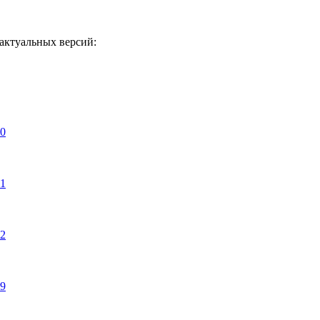
актуальных версий:
30
31
32
29