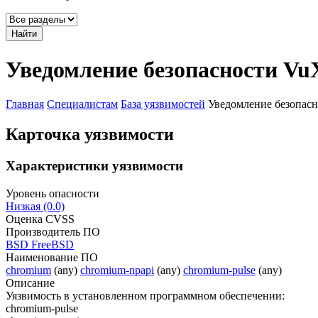
Найти
Уведомление безопасности Vu
Главная
Специалистам
База уязвимостей
Уведомление безопасн
Карточка уязвимости
Характеристики уязвимости
Уровень опасности
Низкая (0.0)
Оценка CVSS
Производитель ПО
BSD FreeBSD
Наименование ПО
chromium
(any)
chromium-npapi
(any)
chromium-pulse
(any)
Описание
Уязвимость в установленном программном обеспечении:
chromium-pulse