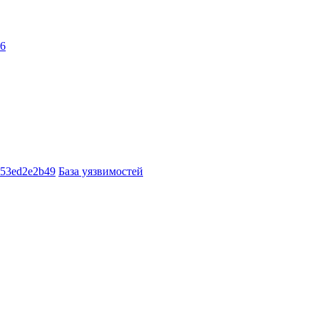
46
453ed2e2b49
База уязвимостей