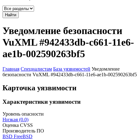
Найти
Уведомление безопасности
VuXML #942433db-c661-11e6-
ae1b-002590263bf5
Главная
Специалистам
База уязвимостей
Уведомление
безопасности VuXML #942433db-c661-11e6-ae1b-002590263bf5
Карточка уязвимости
Характеристики уязвимости
Уровень опасности
Низкая (0.0)
Оценка CVSS
Производитель ПО
BSD FreeBSD