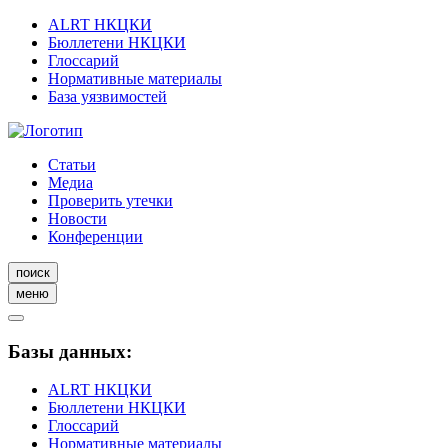
ALRT НКЦКИ
Бюллетени НКЦКИ
Глоссарий
Нормативные материалы
База уязвимостей
Статьи
Медиа
Проверить утечки
Новости
Конференции
поиск
меню
Базы данных:
ALRT НКЦКИ
Бюллетени НКЦКИ
Глоссарий
Нормативные материалы