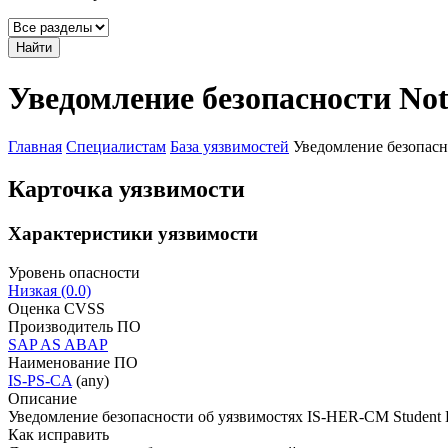
Найти
Уведомление безопасности Not
Главная
Специалистам
База уязвимостей
Уведомление безопасн
Карточка уязвимости
Характеристики уязвимости
Уровень опасности
Низкая (0.0)
Оценка CVSS
Производитель ПО
SAP AS ABAP
Наименование ПО
IS-PS-CA
(any)
Описание
Уведомление безопасности об уязвимостях IS-HER-CM Student 
Как исправить