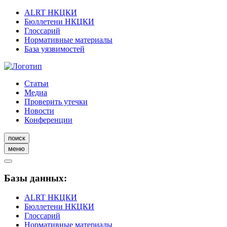
ALRT НКЦКИ
Бюллетени НКЦКИ
Глоссарий
Нормативные материалы
База уязвимостей
Статьи
Медиа
Проверить утечки
Новости
Конференции
поиск
меню
Базы данных:
ALRT НКЦКИ
Бюллетени НКЦКИ
Глоссарий
Нормативные материалы