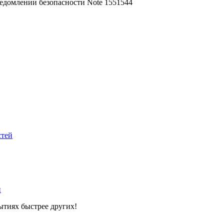
едомлении безопасности Note 1551544
стей
й
ытиях быстрее других!