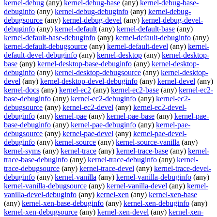
kernel-debug
(any)
kernel-debug-base
(any)
kernel-debug-base-
debuginfo
(any)
kernel-debug-debuginfo
(any)
kernel-debug-
debugsource
(any)
kernel-debug-devel
(any)
kernel-debug-devel-
debuginfo
(any)
kernel-default
(any)
kernel-default-base
(any)
kernel-default-base-debuginfo
(any)
kernel-default-debuginfo
(any)
kernel-default-debugsource
(any)
kernel-default-devel
(any)
kernel-
default-devel-debuginfo
(any)
kernel-desktop
(any)
kernel-desktop-
base
(any)
kernel-desktop-base-debuginfo
(any)
kernel-desktop-
debuginfo
(any)
kernel-desktop-debugsource
(any)
kernel-desktop-
devel
(any)
kernel-desktop-devel-debuginfo
(any)
kernel-devel
(any)
kernel-docs
(any)
kernel-ec2
(any)
kernel-ec2-base
(any)
kernel-ec2-
base-debuginfo
(any)
kernel-ec2-debuginfo
(any)
kernel-ec2-
debugsource
(any)
kernel-ec2-devel
(any)
kernel-ec2-devel-
debuginfo
(any)
kernel-pae
(any)
kernel-pae-base
(any)
kernel-pae-
base-debuginfo
(any)
kernel-pae-debuginfo
(any)
kernel-pae-
debugsource
(any)
kernel-pae-devel
(any)
kernel-pae-devel-
debuginfo
(any)
kernel-source
(any)
kernel-source-vanilla
(any)
kernel-syms
(any)
kernel-trace
(any)
kernel-trace-base
(any)
kernel-
trace-base-debuginfo
(any)
kernel-trace-debuginfo
(any)
kernel-
trace-debugsource
(any)
kernel-trace-devel
(any)
kernel-trace-devel-
debuginfo
(any)
kernel-vanilla
(any)
kernel-vanilla-debuginfo
(any)
kernel-vanilla-debugsource
(any)
kernel-vanilla-devel
(any)
kernel-
vanilla-devel-debuginfo
(any)
kernel-xen
(any)
kernel-xen-base
(any)
kernel-xen-base-debuginfo
(any)
kernel-xen-debuginfo
(any)
kernel-xen-debugsource
(any)
kernel-xen-devel
(any)
kernel-xen-