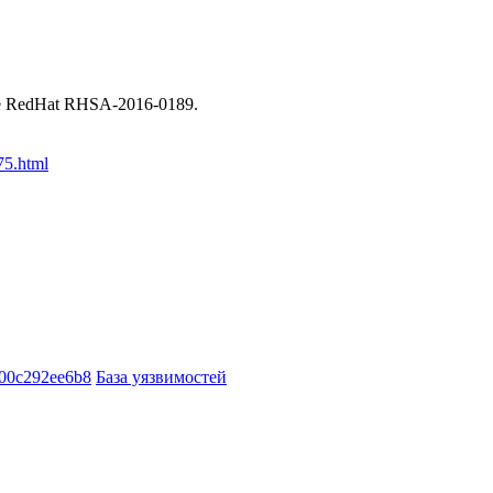
 RedHat RHSA-2016-0189.
75.html
00c292ee6b8
База уязвимостей