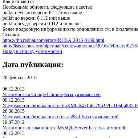
Как исправить
Необходимо обновить следующие пакеты:
polkit-devel до версии 0.112 или выше
polkit до версии 0.112 или выше
polkit-docs до версии 0.112 или выше
Более подробную информацию по обновлению см. в бюллетене
Ссылки
https://rhn.redhat.com/errata/RHSA-2016-0189.html
http://lists.centos.org/pipermail/centos-announce/2016-February/0216
Назад к списку уязвимостей
Дата публикации:
20 февраля 2016
06.12.2013
Уязвимость в Google Chrome
База уязвимостей
09.12.2015
Уведомление безопасности VuXML #451a6c79-c92b-11e4-a835-0
26.08.2015
Уведомление безопасности usn-588-1
База уязвимостей
19.07.2012
Уязвимость в компоненте MySQL Server
База уязвимостей
06.12.2013