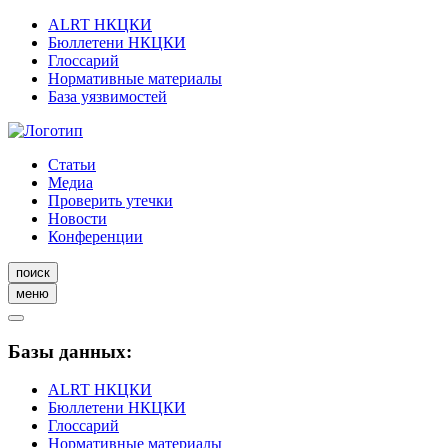
ALRT НКЦКИ
Бюллетени НКЦКИ
Глоссарий
Нормативные материалы
База уязвимостей
Статьи
Медиа
Проверить утечки
Новости
Конференции
поиск
меню
Базы данных:
ALRT НКЦКИ
Бюллетени НКЦКИ
Глоссарий
Нормативные материалы