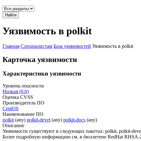
Найти
Уязвимость в polkit
Главная
Специалистам
База уязвимостей
Уязвимость в polkit
Карточка уязвимости
Характеристики уязвимости
Уровень опасности
Низкая (0.0)
Оценка CVSS
Производитель ПО
CentOS
Наименование ПО
polkit
(any)
polkit-devel
(any)
polkit-docs
(any)
Описание
Уязвимости существуют в следующих пакетах: polkit, polkit-devel,
Более подробную информацию см. в бюллетене RedHat RHSA-2