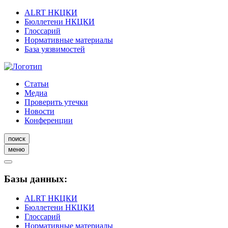
ALRT НКЦКИ
Бюллетени НКЦКИ
Глоссарий
Нормативные материалы
База уязвимостей
Статьи
Медиа
Проверить утечки
Новости
Конференции
поиск
меню
Базы данных:
ALRT НКЦКИ
Бюллетени НКЦКИ
Глоссарий
Нормативные материалы