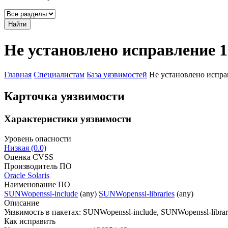
Найти
Не установлено исправление 1
Главная
Специалистам
База уязвимостей
Не установлено испра
Карточка уязвимости
Характеристики уязвимости
Уровень опасности
Низкая (0.0)
Оценка CVSS
Производитель ПО
Oracle Solaris
Наименование ПО
SUNWopenssl-include
(any)
SUNWopenssl-libraries
(any)
Описание
Уязвимость в пакетах: SUNWopenssl-include, SUNWopenssl-librar
Как исправить