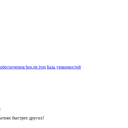
беспечения bos.rte.lvm
База уязвимостей
й
ытиях быстрее других!