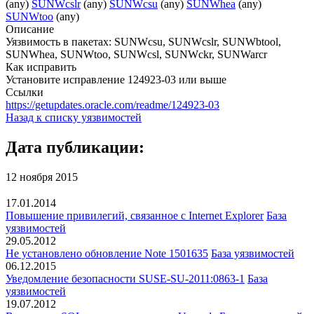
(any)
SUNWcslr
(any)
SUNWcsu
(any)
SUNWhea
(any)
SUNWtoo
(any)
Описание
Уязвимость в пакетах: SUNWcsu, SUNWcslr, SUNWbtool,
SUNWhea, SUNWtoo, SUNWcsl, SUNWckr, SUNWarcr
Как исправить
Установите исправление 124923-03 или выше
Ссылки
https://getupdates.oracle.com/readme/124923-03
Назад к списку уязвимостей
Дата публикации:
12 ноября 2015
17.01.2014
Повышение привилегий, связанное с Internet Explorer
База
уязвимостей
29.05.2012
Не установлено обновление Note 1501635
База уязвимостей
06.12.2015
Уведомление безопасности SUSE-SU-2011:0863-1
База
уязвимостей
19.07.2012